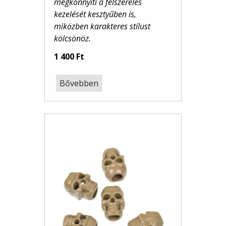
megkönnyíti a felszerelés
kezelését kesztyűben is,
miközben karakteres stílust
kölcsönöz.
1 400 Ft
Bővebben