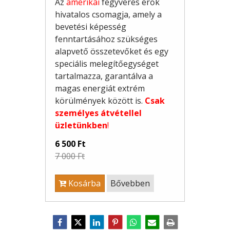
Az
amerikai
fegyveres erők
hivatalos csomagja, amely a
bevetési képesség
fenntartásához szükséges
alapvető összetevőket és egy
speciális melegítőegységet
tartalmazza, garantálva a
magas energiát extrém
körülmények között is.
Csak
személyes átvétellel
üzle
tünkben
!
6 500 Ft
7 000 Ft
Kosárba
Bővebben