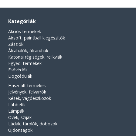
Kategóriák
Akciós termékek
Airsoft, paintball kiegészítők
Zászlók
Álcahálók, álcaruhák
Katonai régiségek, relikviák
Egyedi termékek
Esővédők
Dögcédulák
Használt termékek
Jelvények, felvarrók
Kések, vágóeszközök
Lábbelik
Lámpák
Övek, szíjak
Ládák, tárolók, dobozok
Újdonságok