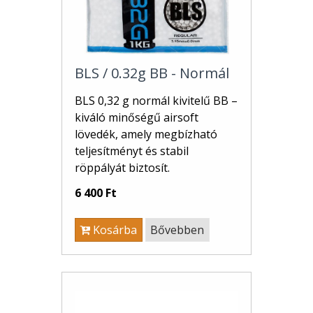
BLS / 0.32g BB - Normál
BLS 0,32 g normál kivitelű BB –
kiváló minőségű airsoft
lövedék, amely megbízható
teljesítményt és stabil
röppályát biztosít.
6 400 Ft
Kosárba
Bővebben