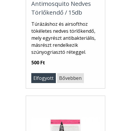
Antimosquito Nedves
Törlőkendő / 15db
Túrázáshoz és airsofthoz
tökéletes nedves törlőkendő,
mely egyrészt antibakteriális,
másrészt rendelkezik
szúnyogriasztó réteggel.
500 Ft
Elfogyott
Bővebben