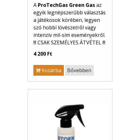
A
ProTechGas Green Gas
az
egyik legnépszerűbb választás
a játékosok körében, legyen
szó hobbi lövészetről vagy
intenzív mil-sim eseményekről.
!!! CSAK SZEMÉLYES ÁTVÉTEL !!!
4 200 Ft
Kosárba
Bővebben