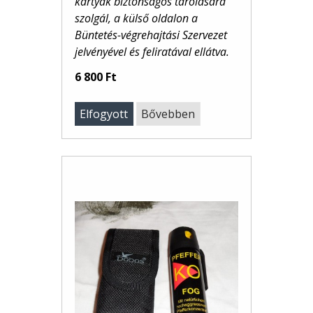
kártyák biztonságos tárolására
szolgál, a külső oldalon a
Büntetés-végrehajtási Szervezet
jelvényével és feliratával ellátva.
6 800 Ft
Elfogyott
Bővebben