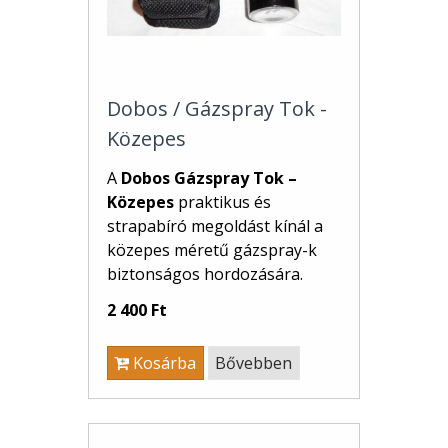
Dobos / Gázspray Tok -
Közepes
A
Dobos Gázspray Tok –
Közepes
praktikus és
strapabíró megoldást kínál a
közepes méretű gázspray-k
biztonságos hordozására.
2 400 Ft
Kosárba
Bővebben