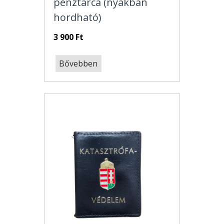
pénztárca (nyakban
hordható)
3 900 Ft
Bővebben