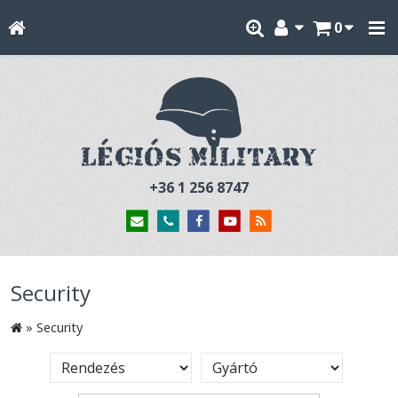
0
+36 1 256 8747
Security
»
Security