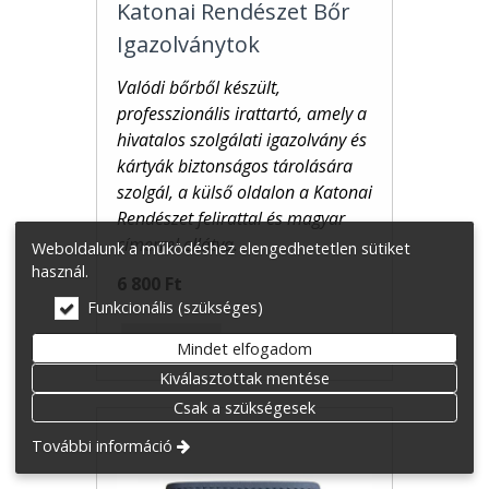
Katonai Rendészet Bőr
Igazolványtok
Valódi bőrből készült,
professzionális irattartó, amely a
hivatalos szolgálati igazolvány és
kártyák biztonságos tárolására
szolgál, a külső oldalon a Katonai
Rendészet felirattal és magyar
címerrel
ellátva.
Weboldalunk a működéshez elengedhetetlen sütiket
használ.
6 800 Ft
Funkcionális (szükséges)
Bővebben
Mindet elfogadom
Kiválasztottak mentése
Csak a szükségesek
További információ