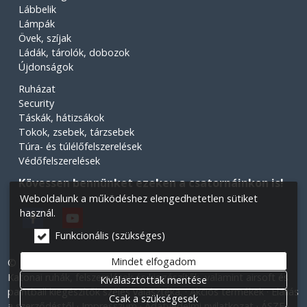
Lábbelik
Lámpák
Övek, szíjak
Ládák, tárolók, dobozok
Újdonságok
Ruházat
Security
Táskák, hátizsákok
Tokok, zsebek, tárzsebek
Túra- és túlélőfelszerelések
Védőfelszerelések
Kövessen bennünket ezeken a csatornáinkon is!
Weboldalunk a működéshez elengedhetetlen sütiket
használ.
Funkcionális (szükséges)
Mindet elfogadom
© 2026 Minden jog fenntartva! Légiós Military webáruház.
Katonai ruhák, felszerelések és kiegészítők, valamint airsoft és
Kiválasztottak mentése
paintball kiegészítők széles választéka.
Akciós termékek
Elállás
Csak a szükségesek
a szerződéstől
Impresszum
Adatvédelmi nyilatkozat
ÁSZF