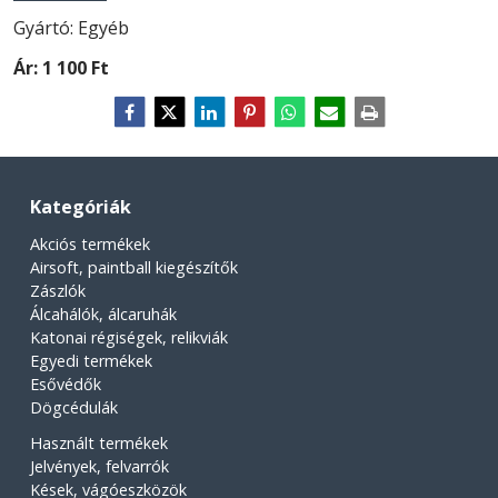
Gyártó: Egyéb
Ár:
1 100 Ft
Kategóriák
Akciós termékek
Airsoft, paintball kiegészítők
Zászlók
Álcahálók, álcaruhák
Katonai régiségek, relikviák
Egyedi termékek
Esővédők
Dögcédulák
Használt termékek
Jelvények, felvarrók
Kések, vágóeszközök