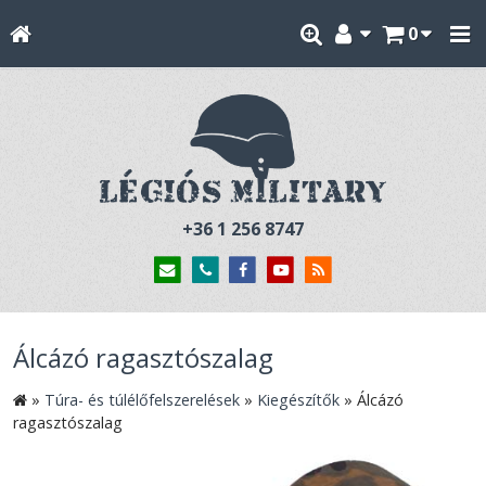
0
+36 1 256 8747
Álcázó ragasztószalag
»
Túra- és túlélőfelszerelések
»
Kiegészítők
»
Álcázó
ragasztószalag