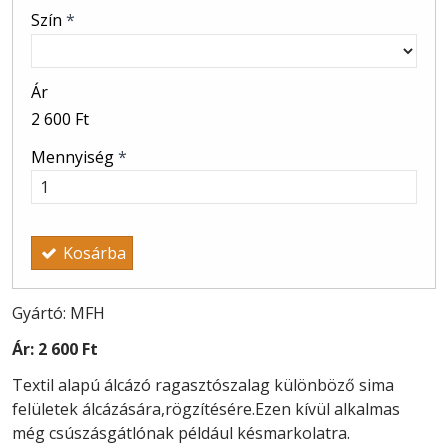
Szín
*
Ár
2 600 Ft
Mennyiség
*
Kosárba
Gyártó: MFH
Ár:
2 600 Ft
Textil alapú álcázó ragasztószalag különböző sima
felületek álcázására,rögzítésére.Ezen kívül alkalmas
még csúszásgátlónak például késmarkolatra.