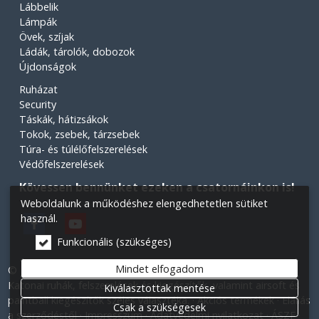
Lábbelik
Lámpák
Övek, szíjak
Ládák, tárolók, dobozok
Újdonságok
Ruházat
Security
Táskák, hátizsákok
Tokok, zsebek, tárzsebek
Túra- és túlélőfelszerelések
Védőfelszerelések
Kövessen bennünket ezeken a csatornáinkon is!
Weboldalunk a működéshez elengedhetetlen sütiket
használ.
Funkcionális (szükséges)
Mindet elfogadom
© 2026 Minden jog fenntartva! Légiós Military webáruház.
Katonai ruhák, felszerelések és kiegészítők, valamint airsoft és
Kiválasztottak mentése
paintball kiegészítők széles választéka.
Akciós termékek
Elállás
Csak a szükségesek
a szerződéstől
Impresszum
Adatvédelmi nyilatkozat
ÁSZF