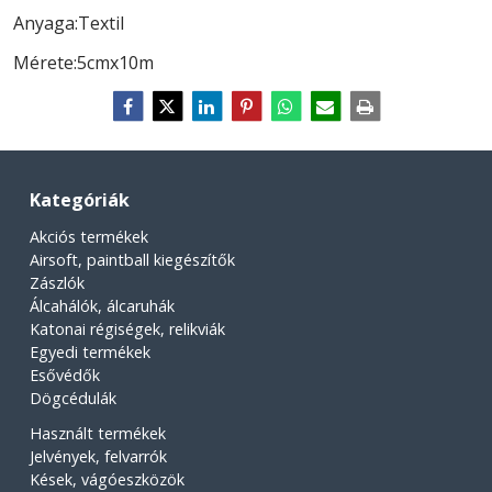
Anyaga:Textil
Mérete:5cmx10m
Kategóriák
Akciós termékek
Airsoft, paintball kiegészítők
Zászlók
Álcahálók, álcaruhák
Katonai régiségek, relikviák
Egyedi termékek
Esővédők
Dögcédulák
Használt termékek
Jelvények, felvarrók
Kések, vágóeszközök