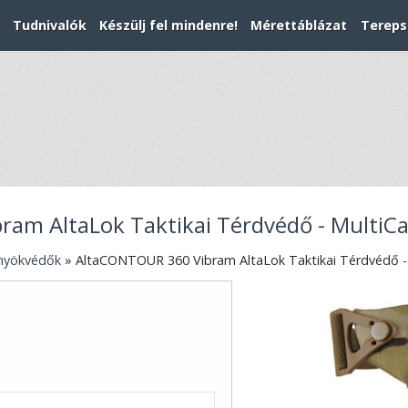
Tudnivalók
Készülj fel mindenre!
Mérettáblázat
Tereps
ram AltaLok Taktikai Térdvédő - Multi
önyökvédők
»
AltaCONTOUR 360 Vibram AltaLok Taktikai Térdvédő 