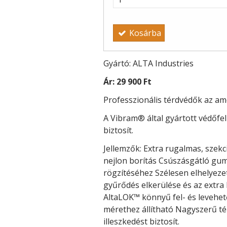
Kosárba
Gyártó: ALTA Industries
Ár:
29 900 Ft
Professzionális térdvédők az ame
A Vibram® által gyártott védőfe
biztosít.
Jellemzők: Extra rugalmas, szek
nejlon borítás Csúszásgátló gumi
rögzítéséhez Szélesen elhelyeze
gyűrődés elkerülése és az extra
AltaLOK™ könnyű fel- és levehet
mérethez állítható Nagyszerű t
illeszkedést biztosít.