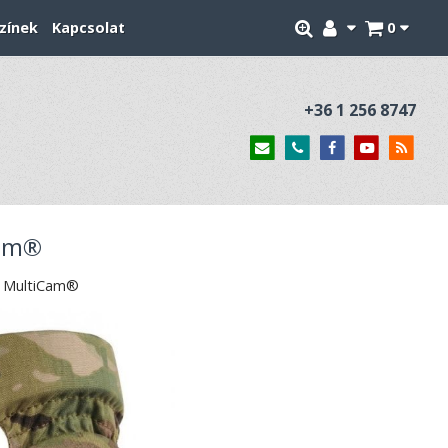
zínek
Kapcsolat
0
+36 1 256 8747
Cam®
- MultiCam®