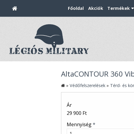
Főoldal
Akciók
Termékek
AltaCONTOUR 360 Vib
»
Védőfelszerelések
»
Térd- és k
Ár
29 900 Ft
Mennyiség
*