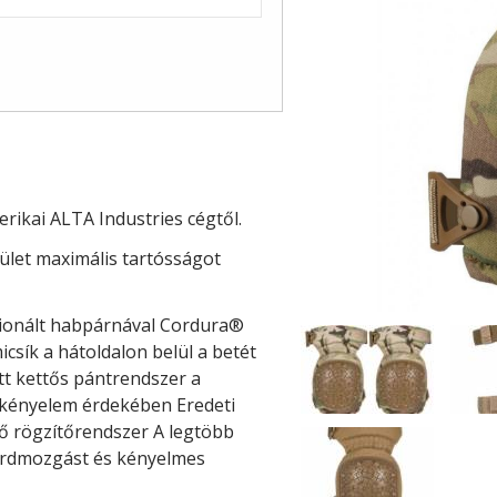
rikai ALTA Industries cégtől.
lület maximális tartósságot
cionált habpárnával Cordura®
csík a hátoldalon belül a betét
tt kettős pántrendszer a
 kényelem érdekében Eredeti
ő rögzítőrendszer A legtöbb
érdmozgást és kényelmes