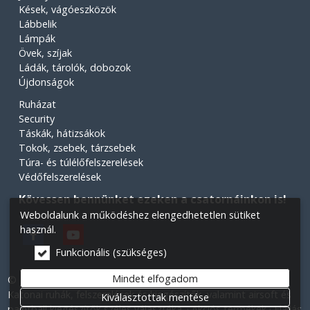
Kések, vágóeszközök
Lábbelik
Lámpák
Övek, szíjak
Ládák, tárolók, dobozok
Újdonságok
Ruházat
Security
Táskák, hátizsákok
Tokok, zsebek, tárzsebek
Túra- és túlélőfelszerelések
Védőfelszerelések
Kövessen bennünket ezeken a csatornáinkon is!
Weboldalunk a működéshez elengedhetetlen sütiket
használ.
Funkcionális (szükséges)
Mindet elfogadom
© 2026 Minden jog fenntartva! Légiós Military webáruház.
Katonai ruhák, felszerelések és kiegészítők, valamint airsoft és
Kiválasztottak mentése
paintball kiegészítők széles választéka.
Akciós termékek
Elállás