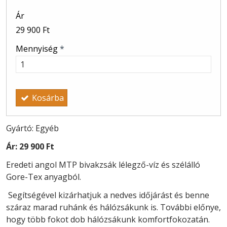
Ár
29 900 Ft
Mennyiség
*
Kosárba
Gyártó: Egyéb
Ár:
29 900 Ft
Eredeti angol MTP bivakzsák lélegző-víz és szélálló
Gore-Tex anyagból.
Segítségével kizárhatjuk a nedves időjárást és benne
száraz marad ruhánk és hálózsákunk is. További előnye,
hogy több fokot dob hálózsákunk komfortfokozatán.