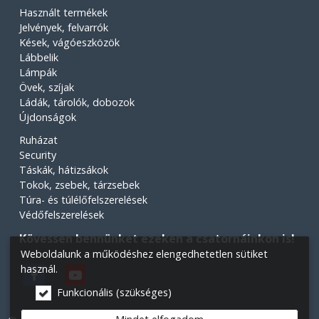
Használt termékek
Jelvények, felvarrók
Kések, vágóeszközök
Lábbelik
Lámpák
Övek, szíjak
Ládák, tárolók, dobozok
Újdonságok
Ruházat
Security
Táskák, hátizsákok
Tokok, zsebek, tárzsebek
Túra- és túlélőfelszerelések
Védőfelszerelések
Kövessen bennünket ezeken a csatornáinkon is!
Weboldalunk a működéshez elengedhetetlen sütiket
használ.
Funkcionális (szükséges)