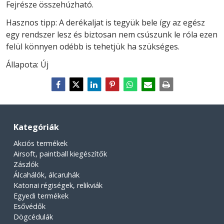
Fejrésze összehúzható.
Hasznos tipp: A derékaljat is tegyük bele így az egész
egy rendszer lesz és biztosan nem csúszunk le róla ezen
felül könnyen odébb is tehetjük ha szükséges.
Állapota: Új
Kategóriák
Akciós termékek
Airsoft, paintball kiegészítők
Zászlók
Álcahálók, álcaruhák
Katonai régiségek, relikviák
Egyedi termékek
Esővédők
Dögcédulák