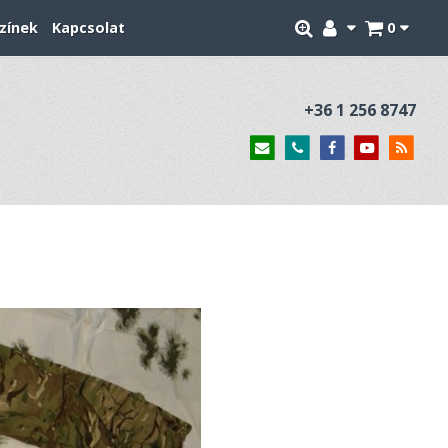
zínek
Kapcsolat
0
+36 1 256 8747