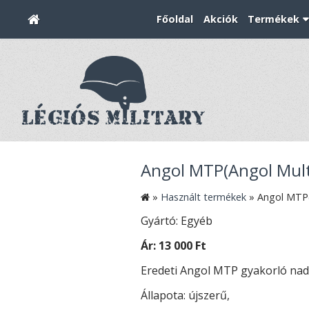
Főoldal
Akciók
Termékek
Angol MTP(Angol Mult
»
Használt termékek
»
Angol MTP(
Gyártó: Egyéb
Ár:
13 000 Ft
Eredeti Angol MTP gyakorló nadr
Állapota: újszerű,