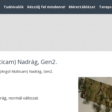
Tudnivalók
Készülj fel mindenre!
Mérettáblázat
Tereps
icam) Nadrág, Gen2.
Angol Multicam) Nadrág, Gen2.
ág, normál változat.