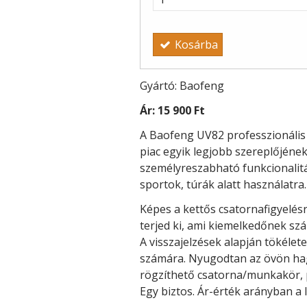
Kosárba
Gyártó: Baofeng
Ár:
15 900 Ft
A Baofeng UV82 professzionális 
piac egyik legjobb szereplőjének 
személyreszabható funkcionalitá
sportok, túrák alatt használatra.
Képes a kettős csatornafigyelés
terjed ki, ami kiemelkedőnek sz
A visszajelzések alapján tökélet
számára. Nyugodtan az övön hagy
rögzíthető csatorna/munkakör, pé
Egy biztos. Ár-érték arányban a 