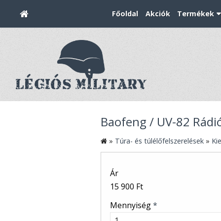
Főoldal
Akciók
Termékek
Baofeng / UV-82 Rádió
»
Túra- és túlélőfelszerelések
»
Ki
Ár
15 900 Ft
Mennyiség
*