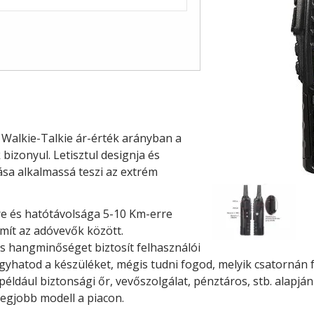
Walkie-Talkie ár-érték arányban a
bizonyul. Letisztul designja és
sa alkalmassá teszi az extrém
re és hatótávolsága 5-10 Km-erre
ámít az adóvevők között.
es hangminőséget biztosít felhasználói
hatod a készüléket, mégis tudni fogod, melyik csatornán f
ldául biztonsági őr, vevőszolgálat, pénztáros, stb. alapján 
legjobb modell a piacon.