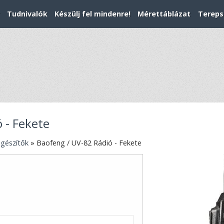
Tudnivalók
Készülj fel mindenre!
Mérettáblázat
Tereps
 - Fekete
egészítők
»
Baofeng / UV-82 Rádió - Fekete