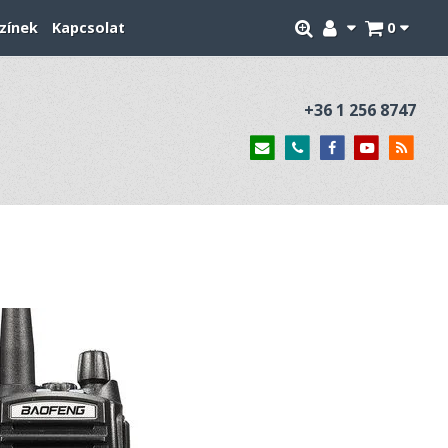
zínek
Kapcsolat
0
+36 1 256 8747