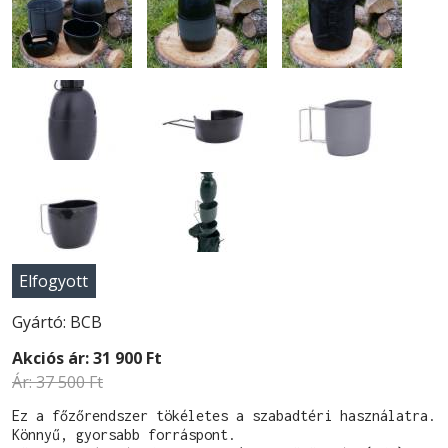
Elfogyott
Gyártó: BCB
Akciós ár:
31 900 Ft
Ár:
37 500 Ft
Ez a főzőrendszer tökéletes a szabadtéri használatra.

Könnyű, gyorsabb forráspont.