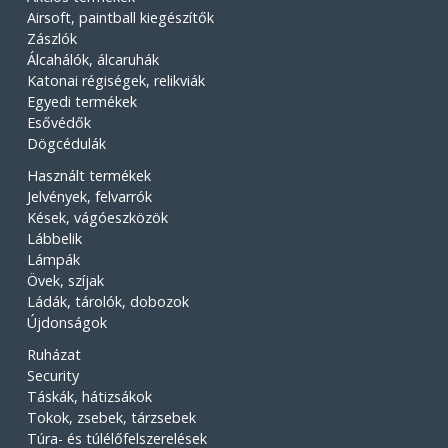
Airsoft, paintball kiegészítők
Zászlók
Álcahálók, álcaruhák
Katonai régiségek, relikviák
Egyedi termékek
Esővédők
Dögcédulák
Használt termékek
Jelvények, felvarrók
Kések, vágóeszközök
Lábbelik
Lámpák
Övek, szíjak
Ládák, tárolók, dobozok
Újdonságok
Ruházat
Security
Táskák, hátizsákok
Tokok, zsebek, tárzsebek
Túra- és túlélőfelszerelések