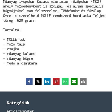
Műanyag ivópohár Kulacs Alumínium főzőpohár (MK2), 
amely főzőedényként is szolgál, és alján speciális 
hőgyűjtővel van felszerelve.
Többfunkciós főzőlap 
Övre is szerelhető MOLLE rendszerű hordtáska Teljes 
tömeg: 620 gramm
Tartalma:
- MOLLE tok
- főző talp
- csajka
- műanyag kulacs
- műanyag bögre
- fedő a csajkára
Kategóriák
Akciós termékek