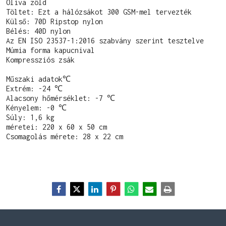
Oliva zöld

Töltet: Ezt a hálózsákot 300 GSM-mel tervezték

Külső: 70D Ripstop nylon

Bélés: 40D nylon

Az EN ISO 23537-1:2016 szabvány szerint tesztelve

Múmia forma kapucnival

Kompressziós zsák

Műszaki adatok℃

Extrém: -24 ℃

Alacsony hőmérséklet: -7 ℃

Kényelem: -0 ℃

Súly: 1,6 kg

méretei: 220 x 60 x 50 cm

Csomagolás mérete: 28 x 22 cm