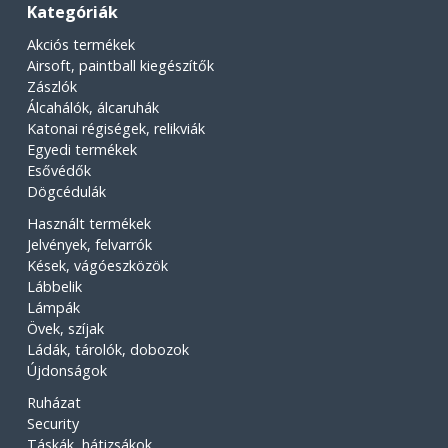
Kategóriák
Akciós termékek
Airsoft, paintball kiegészítők
Zászlók
Álcahálók, álcaruhák
Katonai régiségek, relikviák
Egyedi termékek
Esővédők
Dögcédulák
Használt termékek
Jelvények, felvarrók
Kések, vágóeszközök
Lábbelik
Lámpák
Övek, szíjak
Ládák, tárolók, dobozok
Újdonságok
Ruházat
Security
Táskák, hátizsákok