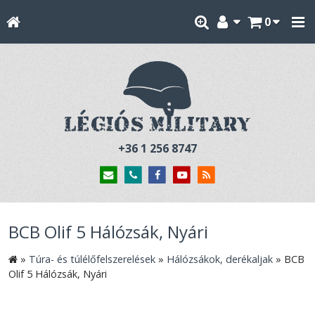
0
+36 1 256 8747
BCB Olif 5 Hálózsák, Nyári
»
Túra- és túlélőfelszerelések
»
Hálózsákok, derékaljak
»
BCB
Olif 5 Hálózsák, Nyári