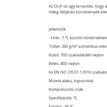
Az OLIF-ot úgy tervezték, hogy
hideg időjárási körülmények ell
Jellemzők
-14 és -7 ℃ közötti hőmérsékletr
Töltet: 200 g/m² szintetikus mik
Külső: 70D szakadásálló nejlon
Bélés: 40D nejlon
Az EN ISO 23537-1:2016 szabvány 
Múmia alakú, kapucnival.
Kompressziós zsák.
Specifikációk: ℃
Extrém: -35 ℃