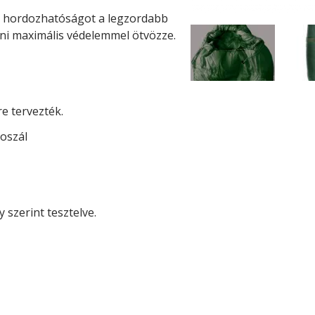
 a hordozhatóságot a legzordabb
eni maximális védelemmel ötvözze.
e tervezték.
roszál
szerint tesztelve.