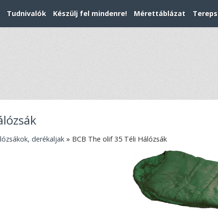
Tudnivalók
Készülj fel mindenre!
Mérettáblázat
Tereps
álózsák
lózsákok, derékaljak
»
BCB The olif 35 Téli Hálózsák