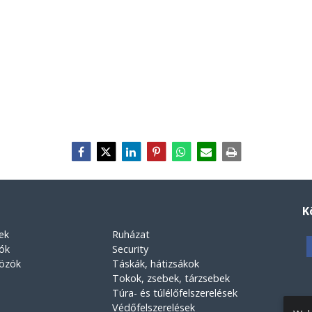
K
ek
Ruházat
rók
Security
közök
Táskák, hátizsákok
Tokok, zsebek, tárzsebek
Túra- és túlélőfelszerelések
Védőfelszerelések