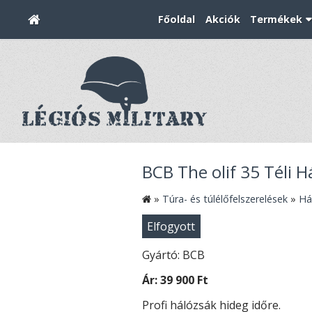
Főoldal
Akciók
Termékek
BCB The olif 35 Téli H
»
Túra- és túlélőfelszerelések
»
Há
Elfogyott
Gyártó: BCB
Ár:
39 900 Ft
Profi hálózsák hideg időre.