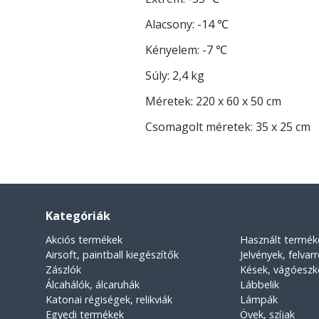
Alacsony: -14 ℃
Kényelem: -7 ℃
Súly: 2,4 kg
Méretek: 220 x 60 x 50 cm
Csomagolt méretek: 35 x 25 cm
Kategóriák
Akciós termékek
Használt termék
Airsoft, paintball kiegészítők
Jelvények, felvar
Zászlók
Kések, vágóesz
Álcahálók, álcaruhák
Lábbelik
Katonai régiségek, relikviák
Lámpák
Egyedi termékek
Övek, szíjak