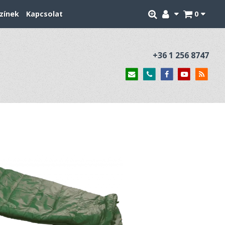
zínek
Kapcsolat
0
+36 1 256 8747