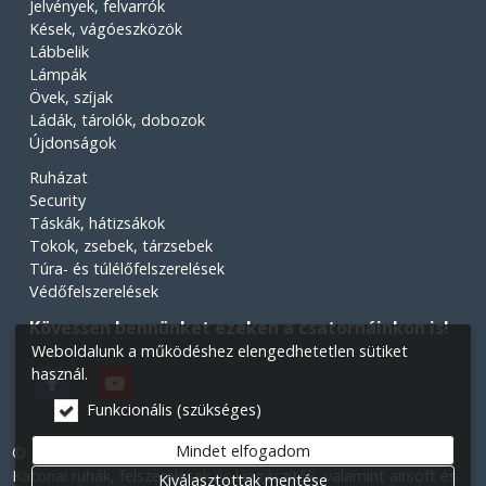
Jelvények, felvarrók
Kések, vágóeszközök
Lábbelik
Lámpák
Övek, szíjak
Ládák, tárolók, dobozok
Újdonságok
Ruházat
Security
Táskák, hátizsákok
Tokok, zsebek, tárzsebek
Túra- és túlélőfelszerelések
Védőfelszerelések
Kövessen bennünket ezeken a csatornáinkon is!
Weboldalunk a működéshez elengedhetetlen sütiket
használ.
Funkcionális (szükséges)
Mindet elfogadom
© 2026 Minden jog fenntartva! Légiós Military webáruház.
Katonai ruhák, felszerelések és kiegészítők, valamint airsoft és
Kiválasztottak mentése