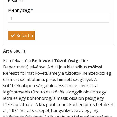
6 500 Ft
Mennyiség
*
Kosárba
Ár:
6 500 Ft
Ez a felvarró a
Bellevue-i Tűzoltóság
(Fire
Department) jelvénye. A dizájn a klasszikus
máltai
kereszt
formát követi, amely a tűzoltók nemzetközileg
elismert szimbóluma, piros hímzett szegéllyel. A
sötétkék alapon sárga hímzéssel megjelennek a
legfontosabb tűzoltó eszközök: az egyik oldalon egy
létra és egy bontóhorog, a másik oldalon pedig egy
tűzcsap látható. A központi fehér körben piros betűkkel
a „FIRE” felirat szerepel, hangsúlyozva az egység
elsődleges feladatát. Az ilyen típusú felvarrókat számos