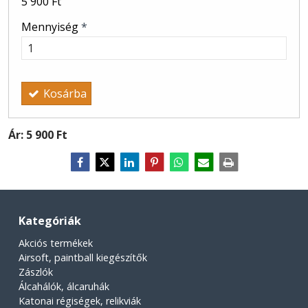
5 900 Ft
Mennyiség
*
Kosárba
Ár:
5 900 Ft
Kategóriák
Akciós termékek
Airsoft, paintball kiegészítők
Zászlók
Álcahálók, álcaruhák
Katonai régiségek, relikviák