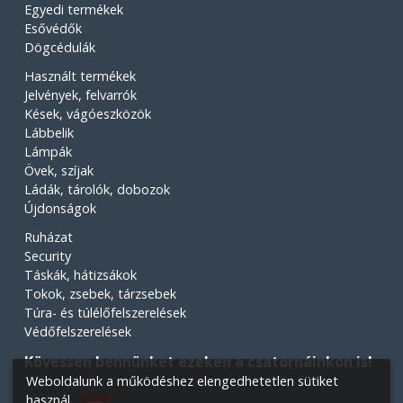
Egyedi termékek
Esővédők
Dögcédulák
Használt termékek
Jelvények, felvarrók
Kések, vágóeszközök
Lábbelik
Lámpák
Övek, szíjak
Ládák, tárolók, dobozok
Újdonságok
Ruházat
Security
Táskák, hátizsákok
Tokok, zsebek, tárzsebek
Túra- és túlélőfelszerelések
Védőfelszerelések
Kövessen bennünket ezeken a csatornáinkon is!
Weboldalunk a működéshez elengedhetetlen sütiket
használ.