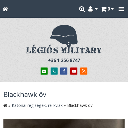
0
+36 1 256 8747
Blackhawk öv
»
Katonai régiségek, relikviák
»
Blackhawk öv