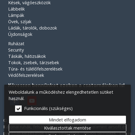
Kések, vágóeszközök
Lábbelik
Lámpák
Övek, szíjak
Ládák, tárolók, dobozok
Újdonságok
Ruházat
Security
Táskák, hátizsákok
Tokok, zsebek, tárzsebek
Túra- és túlélőfelszerelések
Védőfelszerelések
Kövessen bennünket ezeken a csatornáinkon is!
Weboldalunk a működéshez elengedhetetlen sütiket
használ.
Funkcionális (szükséges)
Mindet elfogadom
© 2026 Minden jog fenntartva! Légiós Military webáruház.
Katonai ruhák, felszerelések és kiegészítők, valamint airsoft és
Kiválasztottak mentése
paintball kiegészítők széles választéka.
Akciós termékek
Elállás