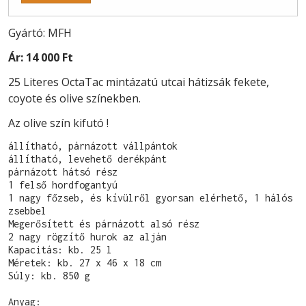
Gyártó: MFH
Ár:
14 000 Ft
25 Literes OctaTac mintázatú utcai hátizsák fekete,
coyote és olive színekben.
Az olive szín kifutó !
állítható, párnázott vállpántok

állítható, levehető derékpánt

párnázott hátsó rész

1 felső hordfogantyú

1 nagy főzseb, és kívülről gyorsan elérhető, 1 hálós 
zsebbel

Megerősített és párnázott alsó rész

2 nagy rögzítő hurok az alján

Kapacitás: kb. 25 l

Méretek: kb. 27 x 46 x 18 cm 

Súly: kb. 850 g

Anyag:
