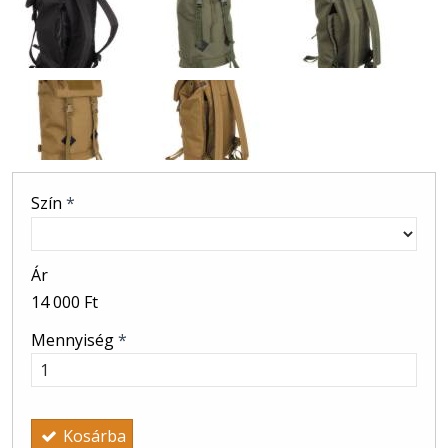
Szín
*
Ár
14 000 Ft
Mennyiség
*
Kosárba