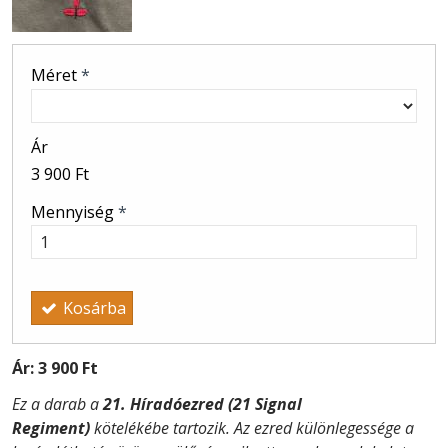
Méret
*
Ár
3 900 Ft
Mennyiség
*
Kosárba
Ár:
3 900 Ft
Ez a darab a
21. Híradóezred (21 Signal
Regiment)
kötelékébe tartozik. Az ezred különlegessége a