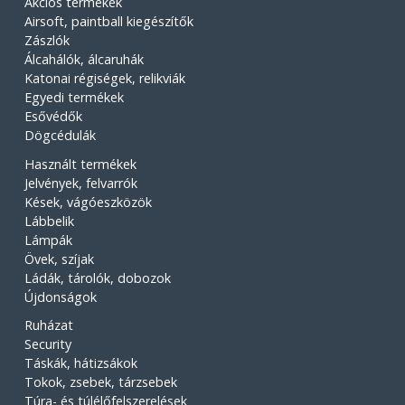
Akciós termékek
Airsoft, paintball kiegészítők
Zászlók
Álcahálók, álcaruhák
Katonai régiségek, relikviák
Egyedi termékek
Esővédők
Dögcédulák
Használt termékek
Jelvények, felvarrók
Kések, vágóeszközök
Lábbelik
Lámpák
Övek, szíjak
Ládák, tárolók, dobozok
Újdonságok
Ruházat
Security
Táskák, hátizsákok
Tokok, zsebek, tárzsebek
Túra- és túlélőfelszerelések