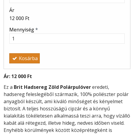
Ár
12 000 Ft
Mennyiség
*
Kosárba
Ár:
12 000 Ft
Ez a
Brit Hadsereg Zöld Polárpulóver
eredeti,
hadsereg feleslegéből származik, 100% poliészter polár
anyagból készült, ami kiváló minőséget és kényelmet
biztosít. A teljes hosszúságú cipzár és a könnyű
kialakítás tökéletesen alkalmassá teszi arra, hogy vízálló
kabát alá rétegezd, illetve hideg, nedves időben viseld.
Enyhébb körülmények között középrétegként is