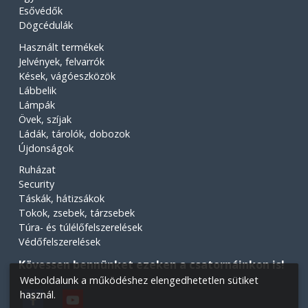
Esővédők
Dögcédulák
Használt termékek
Jelvények, felvarrók
Kések, vágóeszközök
Lábbelik
Lámpák
Övek, szíjak
Ládák, tárolók, dobozok
Újdonságok
Ruházat
Security
Táskák, hátizsákok
Tokok, zsebek, tárzsebek
Túra- és túlélőfelszerelések
Védőfelszerelések
Kövessen bennünket ezeken a csatornáinkon is!
Weboldalunk a működéshez elengedhetetlen sütiket
használ.