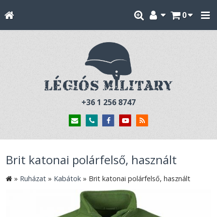
0
+36 1 256 8747
Brit katonai polárfelső, használt
»
Ruházat
»
Kabátok
»
Brit katonai polárfelső, használt