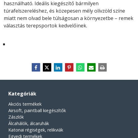
használható. Ideális kiegészítő bármilyen
túrafelszereléshez, és közepesen mély olívzöld színe
miatt nem olvad bele túlságosan a környezetbe – remek
választás terepsportok kedvelőinek.
Kategóriák
Akciós termékek
Airsoft, paintball kiegészítők
Zászlók
Álcahálók, álcaruhák
Katonai régiségek, relikviák
Egyedi termékek