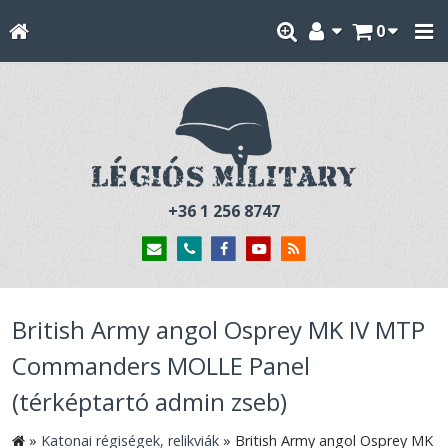
0
+36 1 256 8747
British Army angol Osprey MK IV MTP
Commanders MOLLE Panel
(térképtartó admin zseb)
»
Katonai régiségek, relikviák
»
British Army angol Osprey MK