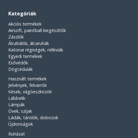
Kategóriák
Akciós termékek
Airsoft, paintball kiegészítők
Zászlók
Álcahálók, álcaruhák
Katonai régiségek, relikviák
Egyedi termékek
Esővédők
Dögcédulák
Használt termékek
Jelvények, felvarrók
Kések, vágóeszközök
Lábbelik
Lámpák
Övek, szíjak
Ládák, tárolók, dobozok
Újdonságok
Ruházat