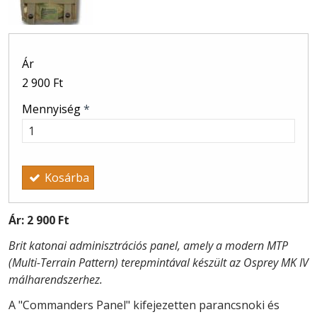
Ár
2 900 Ft
Mennyiség
*
Kosárba
Ár:
2 900 Ft
Brit katonai adminisztrációs panel, amely a modern MTP
(Multi-Terrain Pattern) terepmintával készült az Osprey MK IV
málharendszerhez.
A "Commanders Panel" kifejezetten parancsnoki és