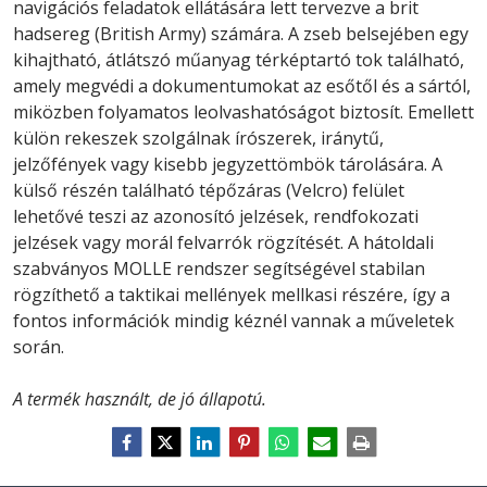
navigációs feladatok ellátására lett tervezve a brit
hadsereg (British Army) számára. A zseb belsejében egy
kihajtható, átlátszó műanyag térképtartó tok található,
amely megvédi a dokumentumokat az esőtől és a sártól,
miközben folyamatos leolvashatóságot biztosít. Emellett
külön rekeszek szolgálnak írószerek, iránytű,
jelzőfények vagy kisebb jegyzettömbök tárolására. A
külső részén található tépőzáras (Velcro) felület
lehetővé teszi az azonosító jelzések, rendfokozati
jelzések vagy morál felvarrók rögzítését. A hátoldali
szabványos MOLLE rendszer segítségével stabilan
rögzíthető a taktikai mellények mellkasi részére, így a
fontos információk mindig kéznél vannak a műveletek
során.
A termék használt, de jó állapotú.