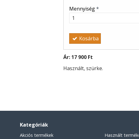
Mennyiség
*
Kosárba
Ár:
17 900 Ft
Használt, szürke.
Kategóriák
Akciós termékek
Használt termék