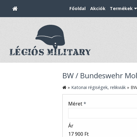
Főoldal
Akciók
Termékek
BW / Bundeswehr Mol
»
Katonai régiségek, relikviák
»
BW
Méret
*
Ár
17 900 Ft