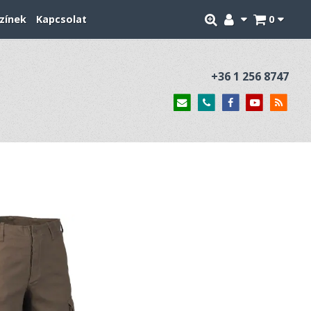
zínek
Kapcsolat
0
+36 1 256 8747