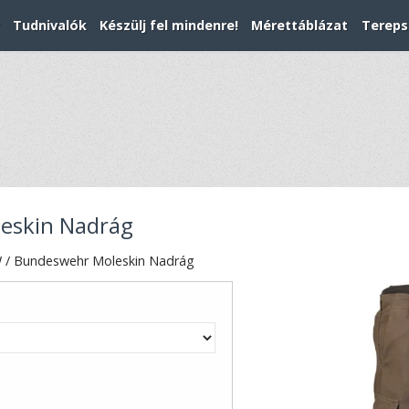
Tudnivalók
Készülj fel mindenre!
Mérettáblázat
Tereps
eskin Nadrág
 / Bundeswehr Moleskin Nadrág