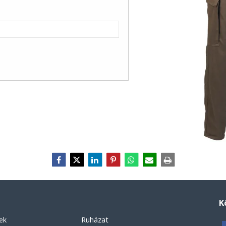
K
ek
Ruházat