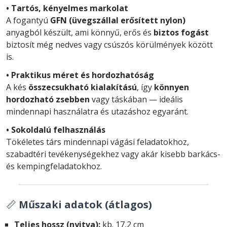
• Tartós, kényelmes markolat
A fogantyú
GFN (üvegszállal erősített nylon)
anyagból készült, ami könnyű, erős és
biztos fogást
biztosít még nedves vagy csúszós körülmények között
is.
• Praktikus méret és hordozhatóság
A kés
összecsukható kialakítású
, így
könnyen
hordozható zsebben
vagy táskában — ideális
mindennapi használatra és utazáshoz egyaránt.
• Sokoldalú felhasználás
Tökéletes társ mindennapi vágási feladatokhoz,
szabadtéri tevékenységekhez vagy akár kisebb barkács-
és kempingfeladatokhoz.
📏
Műszaki adatok (átlagos)
Teljes hossz (nyitva):
kb. 17,2 cm