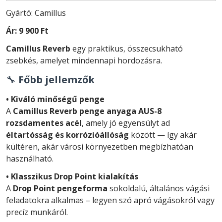
Gyártó: Camillus
Ár:
9 900 Ft
Camillus Reverb
egy praktikus, összecsukható
zsebkés, amelyet mindennapi hordozásra.
🔧
Főbb jellemzők
• Kiváló minőségű penge
A
Camillus Reverb penge anyaga AUS-8
rozsdamentes acél
, amely jó egyensúlyt ad
éltartósság és korrózióállóság
között — így akár
kültéren, akár városi környezetben megbízhatóan
használható.
• Klasszikus Drop Point kialakítás
A
Drop Point pengeforma
sokoldalú, általános vágási
feladatokra alkalmas – legyen szó apró vágásokról vagy
precíz munkáról.