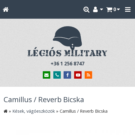
0
+36 1 256 8747
Camillus / Reverb Bicska
»
Kések, vágóeszközök
»
Camillus / Reverb Bicska