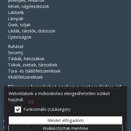
Jelvények, felvarrók
Kések, vágóeszközök
Lábbelik
Lámpák
Övek, szíjak
Ládák, tárolók, dobozok
Újdonságok
Ruházat
Security
Táskák, hátizsákok
Tokok, zsebek, tárzsebek
Túra- és túlélőfelszerelések
Védőfelszerelések
Kövessen bennünket ezeken a csatornáinkon is!
Weboldalunk a működéshez elengedhetetlen sütiket
használ.
Funkcionális (szükséges)
Mindet elfogadom
© 2026 Minden jog fenntartva! Légiós Military webáruház.
Katonai ruhák, felszerelések és kiegészítők, valamint airsoft és
Kiválasztottak mentése