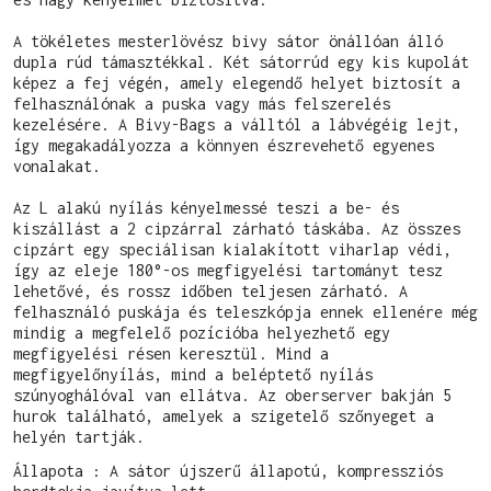
A tökéletes mesterlövész bivy sátor önállóan álló 
dupla rúd támasztékkal. Két sátorrúd egy kis kupolát 
képez a fej végén, amely elegendő helyet biztosít a 
felhasználónak a puska vagy más felszerelés 
kezelésére. A Bivy-Bags a válltól a lábvégéig lejt, 
így megakadályozza a könnyen észrevehető egyenes 
vonalakat.

Az L alakú nyílás kényelmessé teszi a be- és 
kiszállást a 2 cipzárral zárható táskába. Az összes 
cipzárt egy speciálisan kialakított viharlap védi, 
így az eleje 180°-os megfigyelési tartományt tesz 
lehetővé, és rossz időben teljesen zárható. A 
felhasználó puskája és teleszkópja ennek ellenére még 
mindig a megfelelő pozícióba helyezhető egy 
megfigyelési résen keresztül. Mind a 
megfigyelőnyílás, mind a beléptető nyílás 
szúnyoghálóval van ellátva. Az oberserver bakján 5 
hurok található, amelyek a szigetelő szőnyeget a 
helyén tartják.
Állapota : A sátor újszerű állapotú, kompressziós 