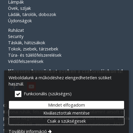
Lámpák
Övek, szíjak
Ládák, tárolók, dobozok
Újdonságok
Ruházat
Security
Táskák, hátizsákok
Tokok, zsebek, tárzsebek
Túra- és túlélőfelszerelések
Védőfelszerelések
Kövessen bennünket ezeken a csatornáinkon is!
Weboldalunk a működéshez elengedhetetlen sütiket
használ.
Funkcionális (szükséges)
Mindet elfogadom
© 2026 Minden jog fenntartva! Légiós Military webáruház.
Katonai ruhák, felszerelések és kiegészítők, valamint airsoft és
Kiválasztottak mentése
paintball kiegészítők széles választéka.
Akciós termékek
Elállás
Csak a szükségesek
a szerződéstől
Impresszum
Adatvédelmi nyilatkozat
ÁSZF
Süti beállítások
További információ