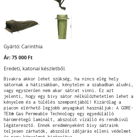
Gyártó: Carinthia
Ár:
75 000 Ft
Eredeti, katonai készletből.
Bivakra akkor lehet szükség, ha nincs elég hely 
sátornak a hátizsákban, kénytelen a szabadban aludni, 
vagy egyszerűen nem akar sátrat vinni. Ez azt 
jelenti, hogy egy bivy sátor nélkülözhetetlen lehet a 
kényelem és a túlélés szempontjából! Kizárólag a 
piacon elérhető legjobb anyagokat használjuk: A GORE-
TEX® Gas Permeable Technology egy egyedülálló 
háromrétegű laminált, abszolút vízálló és rendkívül 
légáteresztő. Ennek eredményeként bivy sátraink 
teljesen zárhatók, abszolút időjárás elleni védelmet 
és nagy kényelmet biztosítva.