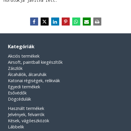
hordtokja javítva lett.
Kategóriák
Akciós termékek
Airsoft, paintball kiegészítők
Zászlók
Álcahálók, álcaruhák
Katonai régiségek, relikviák
Egyedi termékek
Esővédők
Dögcédulák
Használt termékek
Jelvények, felvarrók
Kések, vágóeszközök
Lábbelik