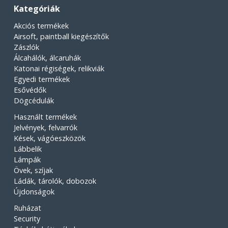
Kategóriák
Akciós termékek
Airsoft, paintball kiegészítők
Zászlók
Álcahálók, álcaruhák
Katonai régiségek, relikviák
Egyedi termékek
Esővédők
Dögcédulák
Használt termékek
Jelvények, felvarrók
Kések, vágóeszközök
Lábbelik
Lámpák
Övek, szíjak
Ládák, tárolók, dobozok
Újdonságok
Ruházat
Security