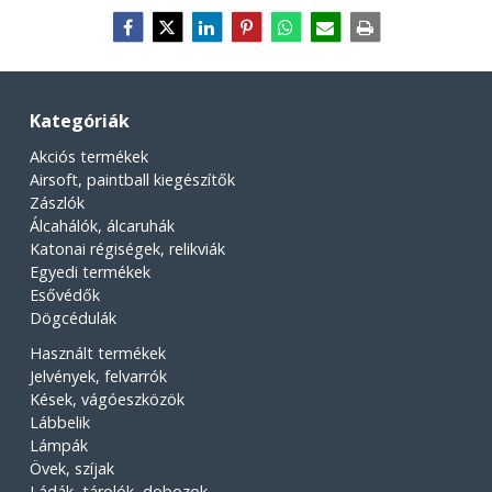
Kategóriák
Akciós termékek
Airsoft, paintball kiegészítők
Zászlók
Álcahálók, álcaruhák
Katonai régiségek, relikviák
Egyedi termékek
Esővédők
Dögcédulák
Használt termékek
Jelvények, felvarrók
Kések, vágóeszközök
Lábbelik
Lámpák
Övek, szíjak
Ládák, tárolók, dobozok