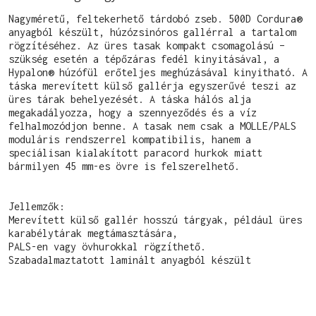
Nagyméretű, feltekerhető tárdobó zseb. 500D Cordura® 
anyagból készült, húzózsinóros gallérral a tartalom 
rögzítéséhez. Az üres tasak kompakt csomagolású – 
szükség esetén a tépőzáras fedél kinyitásával, a 
Hypalon® húzófül erőteljes meghúzásával kinyitható. A 
táska merevített külső gallérja egyszerűvé teszi az 
üres tárak behelyezését. A táska hálós alja 
megakadályozza, hogy a szennyeződés és a víz 
felhalmozódjon benne. A tasak nem csak a MOLLE/PALS 
moduláris rendszerrel kompatibilis, hanem a 
speciálisan kialakított paracord hurkok miatt 
bármilyen 45 mm-es övre is felszerelhető.

Jellemzők:

Merevített külső gallér hosszú tárgyak, például üres 
karabélytárak megtámasztására,

PALS-en vagy övhurokkal rögzíthető.

Szabadalmaztatott laminált anyagból készült