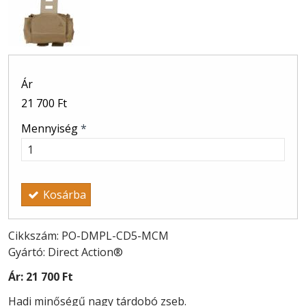
Ár
21 700 Ft
Mennyiség
*
Kosárba
Cikkszám: PO-DMPL-CD5-MCM
Gyártó: Direct Action®
Ár:
21 700 Ft
Hadi minőségű nagy tárdobó zseb.