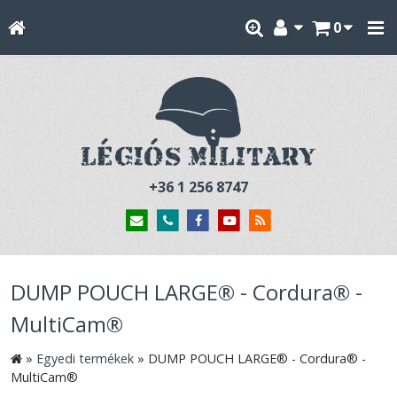
0
+36 1 256 8747
DUMP POUCH LARGE® - Cordura® -
MultiCam®
»
Egyedi termékek
»
DUMP POUCH LARGE® - Cordura® -
MultiCam®