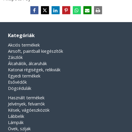
Kategóriák
Akciós termékek
Airsoft, paintball kiegészítők
Zászlók
Álcahálók, álcaruhák
Katonai régiségek, relikviák
Egyedi termékek
Esővédők
Dögcédulák
Használt termékek
Jelvények, felvarrók
Kések, vágóeszközök
Lábbelik
Lámpák
Övek, szíjak