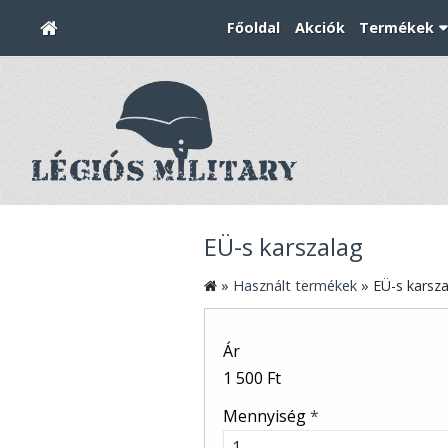
Főoldal
Akciók
Termékek
EÜ-s karszalag
»
Használt termékek
»
EÜ-s karsz
Ár
1 500 Ft
Mennyiség
*