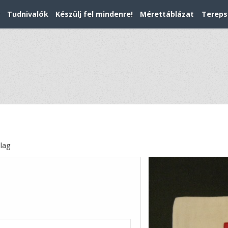
Tudnivalók
Készülj fel mindenre!
Mérettáblázat
Tereps
alag