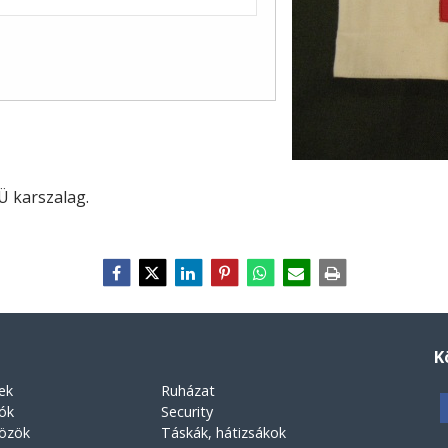
Ü karszalag.
K
ek
Ruházat
rók
Security
közök
Táskák, hátizsákok