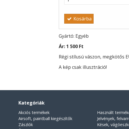
Kosárba
Gyártó: Egyéb
Ár:
1 500 Ft
Régi stílusú vászon, megkötős E
A kép csak illusztráció!
Kategóriák
Akciós termékek
Használt termék
Airsoft, paintball kiegészítők
Jelvények, felvar
Zászlók
Kések, vágóesz