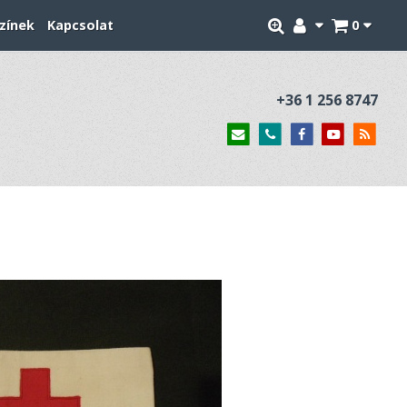
zínek
Kapcsolat
0
+36 1 256 8747