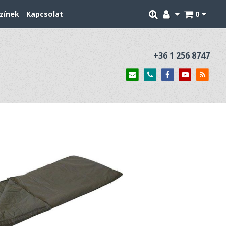
zínek
Kapcsolat
0
+36 1 256 8747