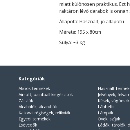
miatt különösen praktikus. Ezt ha
raktáron lévő darabok is onnan
Állapota: Használt, jó állapotú
Mérete: 195 x 80cm
Sülya: ~3 kg
Kategóriák
Akciós termékek
Használt termék
Airsoft, paintball kiegészítők
Jelvények, felvar
Zászlók
Kések, vágóesz
Álcahálók, álcaruhák
Lábbelik
Katonai régiségek, relikviák
Lámpák
Egyedi termékek
Övek, szíjak
Esővédők
Ládák, tárolók,