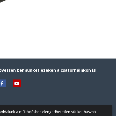
övessen bennünket ezeken a csatornáinkon is!
oldalunk a működéshez elengedhetetlen sütiket használ.