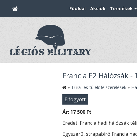
Főoldal
Akciók
Termékek
Francia F2 Hálózsák - 
»
Túra- és túlélőfelszerelések
»
Há
Elfogyott
Ár:
17 500 Ft
Eredeti Francia hadi hálózsák téli
Egyszerű, strapabíró Francia had