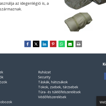
sználja az idegenlégió is, a
 származnak.
K
ek
Ruházat
rók
Security
közök
Táskák, hátizsákok
Tokok, zsebek, tárzsebek
Túra- és túlélőfelszerelések
Védőfelszerelések
 dobozok
Web