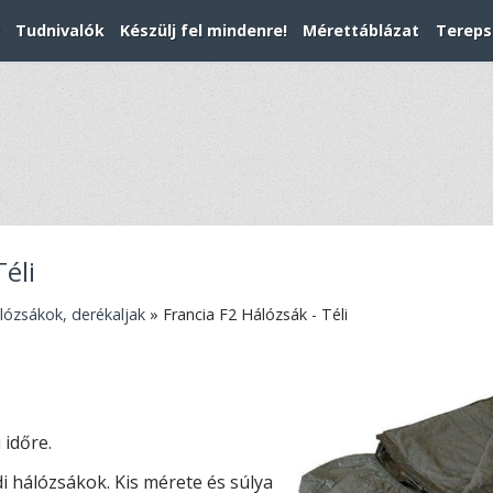
Tudnivalók
Készülj fel mindenre!
Mérettáblázat
Tereps
Téli
lózsákok, derékaljak
»
Francia F2 Hálózsák - Téli
 időre.
i hálózsákok. Kis mérete és súlya