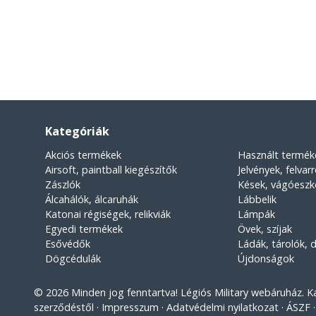
Kategóriák
Akciós termékek
Használt termék
Airsoft, paintball kiegészítők
Jelvények, felvar
Zászlók
Kések, vágóesz
Álcahálók, álcaruhák
Lábbelik
Katonai régiségek, relikviák
Lámpák
Egyedi termékek
Övek, szíjak
Esővédők
Ládák, tárolók,
Dögcédulák
Újdonságok
© 2026 Minden jog fenntartva! Légiós Military webáruház. Kato
szerződéstől
Impresszum
Adatvédelmi nyilatkozat
ÁSZF