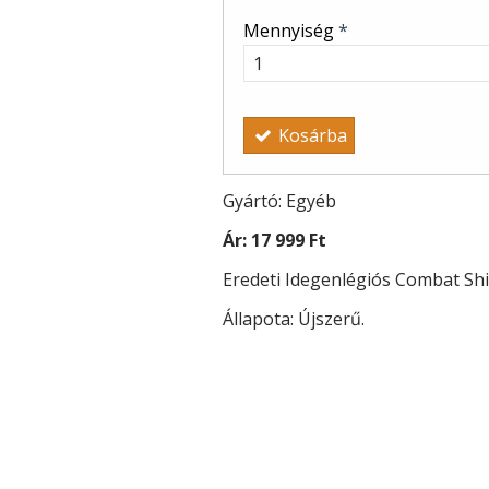
Mennyiség
*
Kosárba
Gyártó: Egyéb
Ár:
17 999 Ft
Eredeti Idegenlégiós Combat Shi
Állapota: Újszerű.