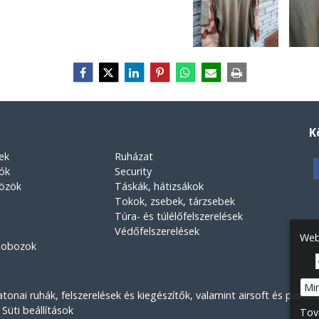
K
ek
Ruházat
rók
Security
közök
Táskák, hátizsákok
Tokok, zsebek, tárzsebek
Túra- és túlélőfelszerelések
Védőfelszerelések
Web
 dobozok
Mi
nai ruhák, felszerelések és kiegészítők, valamint airsoft és paintbal
Süti beállítások
Tov