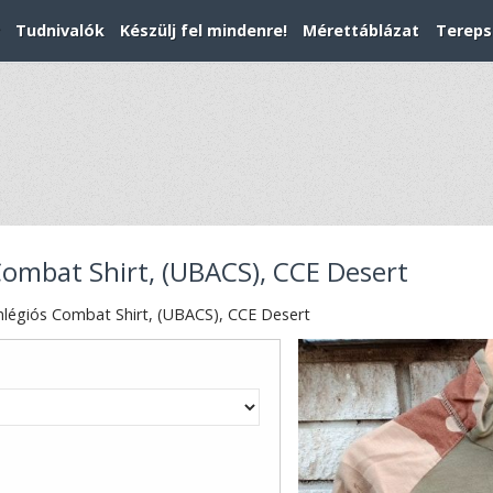
Tudnivalók
Készülj fel mindenre!
Mérettáblázat
Tereps
Combat Shirt, (UBACS), CCE Desert
nlégiós Combat Shirt, (UBACS), CCE Desert