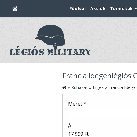
Főoldal
Akciók
Termékek
Francia Idegenlégiós 
»
Ruházat
»
Ingek
»
Francia Idege
Méret
*
Ár
17 999 Ft