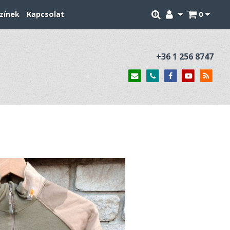
zínek
Kapcsolat
0
+36 1 256 8747