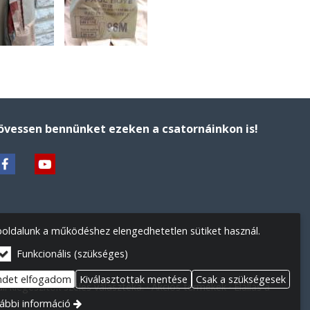
övessen bennünket ezeken a csatornáinkon is!
oldalunk a működéshez elengedhetetlen sütiket használ.
Funkcionális (szükséges)
ndet elfogadom
Kiválasztottak mentése
Csak a szükségesek
l kiegészítők széles választéka.
Akciós termékek
Elállás a
ábbi információ