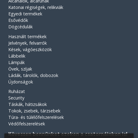
Álcahálók, álcaruhák
Katonai régiségek, relikviák
Egyedi termékek
Esővédők
Dögcédulák
Használt termékek
Jelvények, felvarrók
Kések, vágóeszközök
Lábbelik
Lámpák
Övek, szíjak
Ládák, tárolók, dobozok
Újdonságok
Ruházat
Security
Táskák, hátizsákok
Tokok, zsebek, tárzsebek
Túra- és túlélőfelszerelések
Védőfelszerelések
Kövessen bennünket ezeken a csatornáinkon is!