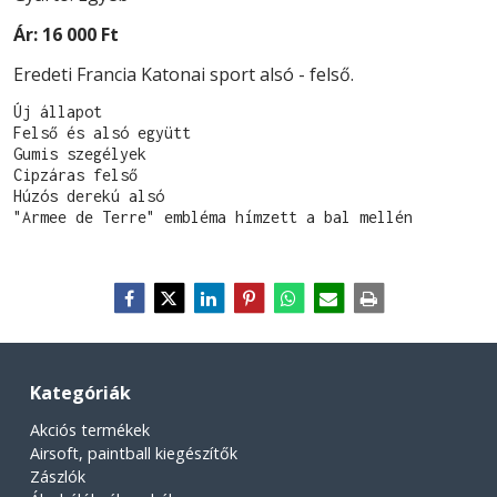
Ár:
16 000 Ft
Eredeti Francia Katonai sport alsó - felső.
Új állapot

Felső és alsó együtt

Gumis szegélyek

Cipzáras felső

Húzós derekú alsó

"Armee de Terre" embléma hímzett a bal mellén
Kategóriák
Akciós termékek
Airsoft, paintball kiegészítők
Zászlók