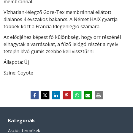
membránnal.
Vízhatlan-lélegző Gore-Tex membránnal ellátott
álalános 4 évszakos bakancs. A Német HAIX gyártja
többek közt a Francia Idegenlégió számára.
Az elődjéhez képest fő különbség, hogy orr részénél
elhagyták a varrásokat, a fűző lelógó részét a nyelv
tetején lévő gumis zsebbe kell vissztűrni.
Állapota: Új
Színe: Coyote
Kategóriák
Akciós termékek