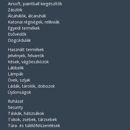
Airsoft, paintball kiegészítők
Zászlók
Álcahálók, álcaruhák
Katonai régiségek, relikviák
Egyedi termékek
Esővédők
Dögcédulák
Használt termékek
Jelvények, felvarrók
Kések, vágóeszközök
Lábbelik
Lámpák
Övek, szíjak
Ládák, tárolók, dobozok
Újdonságok
Ruházat
Security
Táskák, hátizsákok
Tokok, zsebek, tárzsebek
Túra- és túlélőfelszerelések