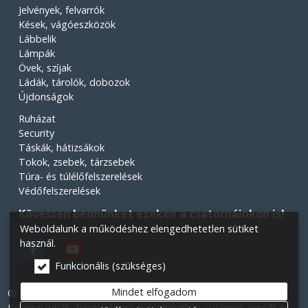
Jelvények, felvarrók
Kések, vágóeszközök
Lábbelik
Lámpák
Övek, szíjak
Ládák, tárolók, dobozok
Újdonságok
Ruházat
Security
Táskák, hátizsákok
Tokok, zsebek, tárzsebek
Túra- és túlélőfelszerelések
Védőfelszerelések
Kövessen bennünket ezeken a csatornáinkon is!
Weboldalunk a működéshez elengedhetetlen sütiket
használ.
Funkcionális (szükséges)
Mindet elfogadom
© 2026 Minden jog fenntartva! Légiós Military webáruház.
Katonai ruhák, felszerelések és kiegészítők, valamint airsoft és