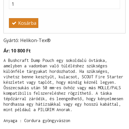
Kosárba
Gyártó: Helikon-Tex®
Ár:
10 800 Ft
A Bushcraft Dump Pouch egy sokoldalú övtáska, 
amelyben a vadonban való túléléshez szükséges 
különféle tárgyakat hordozhatod. Ha szükséges, 
vihetsz benne kesztyűt, kulacsot, SCOUT Fire Starter 
készletet vagy taplót, hogy mindig kéznél legyen. 
Összecsukás után 50 mm-es övhöz vagy más MOLLE/PALS 
kompatibilis felszereléshez rögzíthető. A táska 
tépőzárral záródik, és leengedhető, hogy kényelmesen 
hordhassa egy hátizsákkal vagy egy hosszú kabáttal, 
mint például a PILGRIM Anorak.
Anyaga : Cordura gyöngyvászon