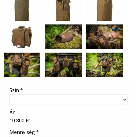
Szín
*
Ár
10 800 Ft
Mennyiség
*