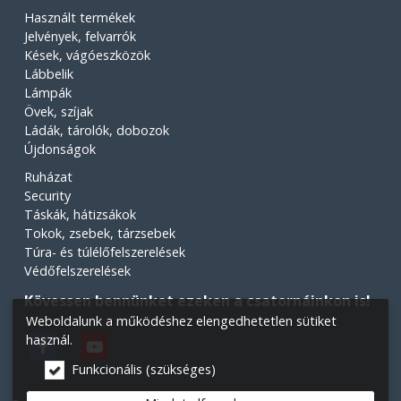
Használt termékek
Jelvények, felvarrók
Kések, vágóeszközök
Lábbelik
Lámpák
Övek, szíjak
Ládák, tárolók, dobozok
Újdonságok
Ruházat
Security
Táskák, hátizsákok
Tokok, zsebek, tárzsebek
Túra- és túlélőfelszerelések
Védőfelszerelések
Kövessen bennünket ezeken a csatornáinkon is!
Weboldalunk a működéshez elengedhetetlen sütiket
használ.
Funkcionális (szükséges)