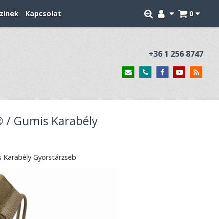
zínek
Kapcsolat
0
+36 1 256 8747
 / Gumis Karabély
 Karabély Gyorstárzseb