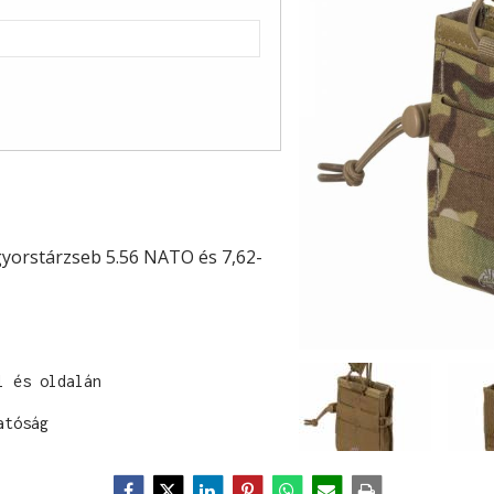
yorstárzseb 5.56 NATO és 7,62-
 és oldalán

atóság