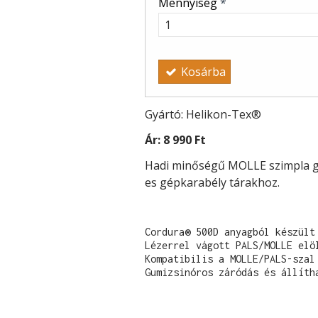
Mennyiség
*
Kosárba
Gyártó: Helikon-Tex®
Ár:
8 990 Ft
Hadi minőségű MOLLE szimpla g
es gépkarabély tárakhoz.
Cordura® 500D anyagból készült

Lézerrel vágott PALS/MOLLE elöl
Kompatibilis a MOLLE/PALS-szal
Gumizsinóros záródás és állíth