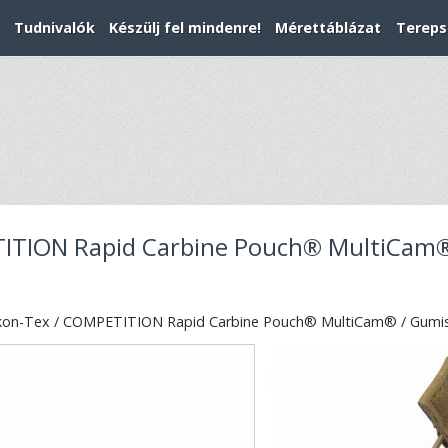
Tudnivalók
Készülj fel mindenre!
Mérettáblázat
Tereps
TITION Rapid Carbine Pouch® MultiCam®
kon-Tex / COMPETITION Rapid Carbine Pouch® MultiCam® / Gumis