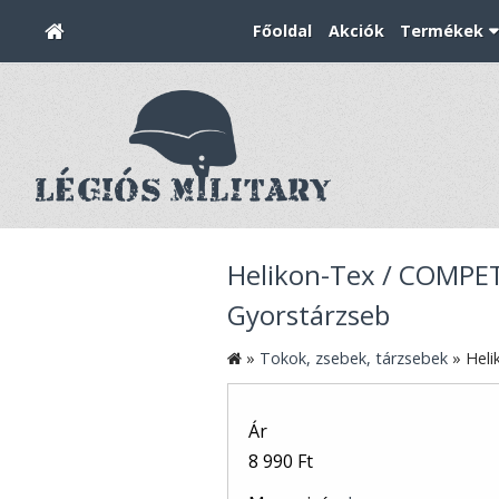
Főoldal
Akciók
Termékek
Helikon-Tex / COMPE
Gyorstárzseb
»
Tokok, zsebek, tárzsebek
»
Heli
Ár
8 990 Ft