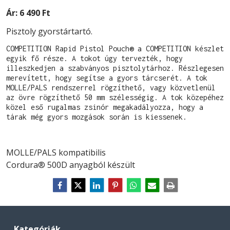
Ár:
6 490 Ft
Pisztoly gyorstártartó.
COMPETITION Rapid Pistol Pouch® a COMPETITION készlet 
egyik fő része. A tokot úgy tervezték, hogy 
illeszkedjen a szabványos pisztolytárhoz. Részlegesen 
merevített, hogy segítse a gyors tárcserét. A tok 
MOLLE/PALS rendszerrel rögzíthető, vagy közvetlenül 
az övre rögzíthető 50 mm szélességig. A tok közepéhez 
közel eső rugalmas zsinór megakadályozza, hogy a 
tárak még gyors mozgások során is kiessenek.
MOLLE/PALS kompatibilis
Cordura® 500D anyagból készült
Kategóriák