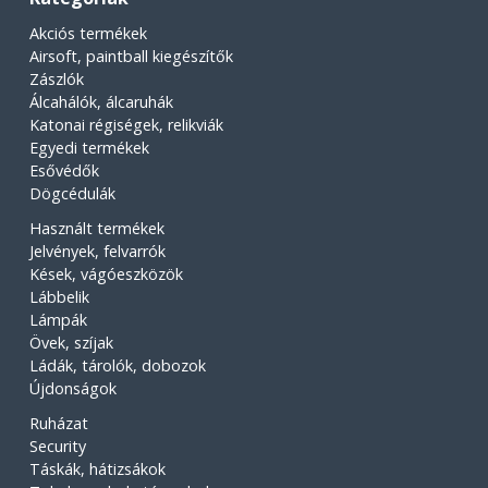
Akciós termékek
Airsoft, paintball kiegészítők
Zászlók
Álcahálók, álcaruhák
Katonai régiségek, relikviák
Egyedi termékek
Esővédők
Dögcédulák
Használt termékek
Jelvények, felvarrók
Kések, vágóeszközök
Lábbelik
Lámpák
Övek, szíjak
Ládák, tárolók, dobozok
Újdonságok
Ruházat
Security
Táskák, hátizsákok