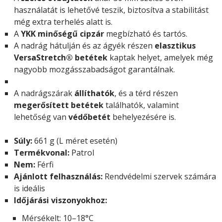
használatát is lehetővé teszik, biztosítva a stabilitást
még extra terhelés alatt is.
A
YKK minőségű cipzár
megbízható és tartós.
A nadrág hátulján és az ágyék részen
elasztikus
VersaStretch® betétek
kaptak helyet, amelyek még
nagyobb mozgásszabadságot garantálnak.
A nadrágszárak
állíthatók
, és a térd részen
megerősített betétek
találhatók, valamint
lehetőség van
védőbetét
behelyezésére is.
Súly:
661 g (L méret esetén)
Termékvonal:
Patrol
Nem:
Férfi
Ajánlott felhasználás:
Rendvédelmi szervek számára
is ideális
Időjárási viszonyokhoz:
Mérsékelt: 10–18°C