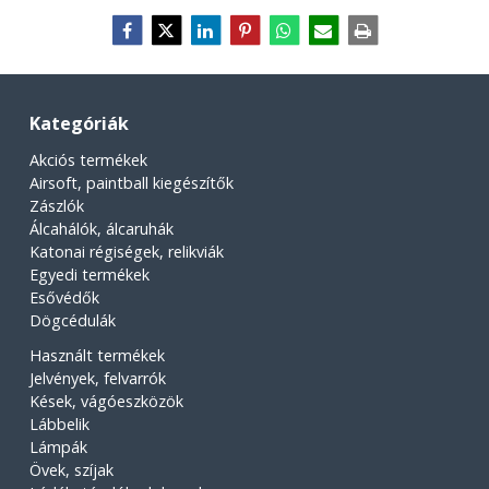
Kategóriák
Akciós termékek
Airsoft, paintball kiegészítők
Zászlók
Álcahálók, álcaruhák
Katonai régiségek, relikviák
Egyedi termékek
Esővédők
Dögcédulák
Használt termékek
Jelvények, felvarrók
Kések, vágóeszközök
Lábbelik
Lámpák
Övek, szíjak