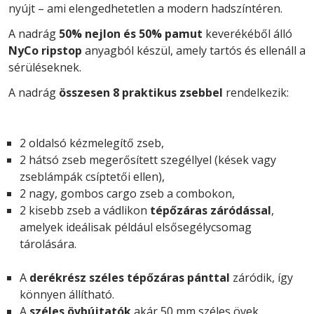
nyújt – ami elengedhetetlen a modern hadszíntéren.
A nadrág
50% nejlon és 50% pamut
keverékéből álló
NyCo ripstop
anyagból készül, amely tartós és ellenáll a
sérüléseknek.
A nadrág
összesen 8 praktikus zsebbel
rendelkezik:
2 oldalsó kézmelegítő zseb,
2 hátsó zseb megerősített szegéllyel (kések vagy
zseblámpák csíptetői ellen),
2 nagy, gombos cargo zseb a combokon,
2 kisebb zseb a vádlikon
tépőzáras záródással
,
amelyek ideálisak például elsősegélycsomag
tárolására.
A
derékrész széles tépőzáras pánttal
záródik, így
könnyen állítható.
A
széles övbújtatók
akár 50 mm széles övek