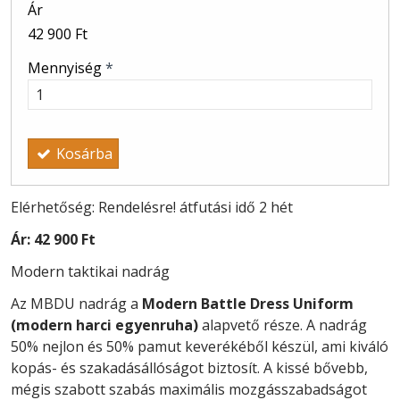
Ár
42 900 Ft
Mennyiség
*
Kosárba
Elérhetőség: Rendelésre! átfutási idő 2 hét
Ár:
42 900 Ft
Modern taktikai nadrág
Az MBDU nadrág a
Modern Battle Dress Uniform
(modern harci egyenruha)
alapvető része. A nadrág
50% nejlon és 50% pamut keverékéből készül, ami kiváló
kopás- és szakadásállóságot biztosít. A kissé bővebb,
mégis szabott szabás maximális mozgásszabadságot