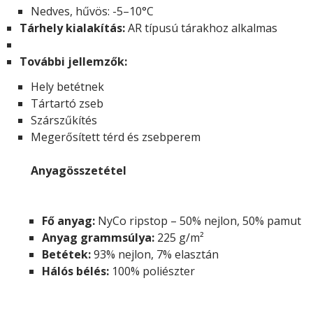
Nedves, hűvös: -5–10°C
Tárhely kialakítás:
AR típusú tárakhoz alkalmas
További jellemzők:
Hely betétnek
Tártartó zseb
Szárszűkítés
Megerősített térd és zsebperem
Anyagösszetétel
Fő anyag:
NyCo ripstop – 50% nejlon, 50% pamut
Anyag grammsúlya:
225 g/m²
Betétek:
93% nejlon, 7% elasztán
Hálós bélés:
100% poliészter