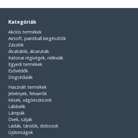
Kategóriák
Akciós termékek
Airsoft, paintball kiegészítők
Zászlók
Álcahálók, álcaruhák
Katonai régiségek, relikviák
Egyedi termékek
Esővédők
Dögcédulák
Használt termékek
Jelvények, felvarrók
Kések, vágóeszközök
Lábbelik
Lámpák
Övek, szíjak
Ládák, tárolók, dobozok
Újdonságok