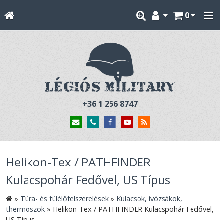
0
+36 1 256 8747
Helikon-Tex / PATHFINDER
Kulacspohár Fedővel, US Típus
»
Túra- és túlélőfelszerelések
»
Kulacsok, ivózsákok,
thermoszok
»
Helikon-Tex / PATHFINDER Kulacspohár Fedővel,
US Típus