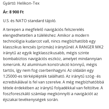
Gyártó: Helikon-Tex
Ár:
8 900 Ft
U.S. és NATO standard tájoló.
A terepen a megfelelő navigációs felszerelés
elengedhetetlen a túléléshez.
Amikor a modern
technológia kudarcot vall, nincs megbízhatóbb egy
klasszikus lencsés (prizmás) iránytűnél.
A RANGER MK2
iránytű az egyik legklasszikusabb, mégis szinte
bombabiztos navigációs eszköz, amelyet mindannyian
ismerünk.
Az alumínium konstrukció könnyű, mégis
tartós, így nem fog cserbenhagyni.
Az oldalán egy
1:25000-es térképlépték található.
Az iránytű szög- és
ezredskálával is fel van szerelve.
A még megbízhatóbbá
tétele érdekében az iránytű folyadékkal van feltöltve.
A
foszforeszkáló számlap megkönnyíti a navigációt az
éjszakai tevékenységek során.