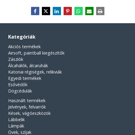
Kategóriák
Akciós termékek
Airsoft, paintball kiegészítők
Zászlók
Álcahálók, álcaruhák
Katonai régiségek, relikviák
Egyedi termékek
Esővédők
Dögcédulák
Használt termékek
Jelvények, felvarrók
Kések, vágóeszközök
Lábbelik
Lámpák
Övek, szíjak