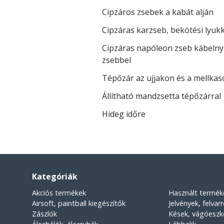
Cipzáros zsebek a kabát alján
Cipzáras karzseb, bekötési lyukk
Cipzáras napóleon zseb kábelnyí
zsebbel
Tépőzár az ujjakon és a mellka
Állítható mandzsetta tépőzárral
Hideg időre
Kategóriák
Akciós termékek
Használt termék
Airsoft, paintball kiegészítők
Jelvények, felvar
Zászlók
Kések, vágóesz