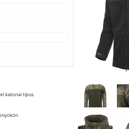
el katonai típus.
könyökön