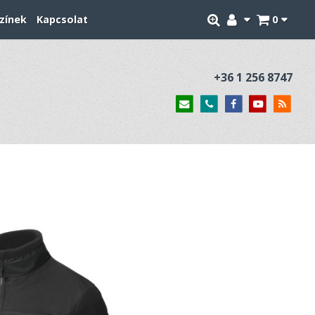
zínek
Kapcsolat
0
+36 1 256 8747