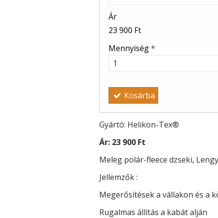
Ár
23 900 Ft
Mennyiség
*
Kosárba
Gyártó: Helikon-Tex®
Ár:
23 900 Ft
Meleg polár-fleece dzseki, Lengy
Jellemzők :
Megerősítések a vállakon és a 
Rugalmas állítás a kabát alján