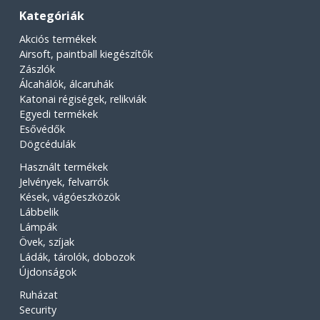
Kategóriák
Akciós termékek
Airsoft, paintball kiegészítők
Zászlók
Álcahálók, álcaruhák
Katonai régiségek, relikviák
Egyedi termékek
Esővédők
Dögcédulák
Használt termékek
Jelvények, felvarrók
Kések, vágóeszközök
Lábbelik
Lámpák
Övek, szíjak
Ládák, tárolók, dobozok
Újdonságok
Ruházat
Security