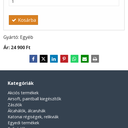
Kosárba
Gyártó: Egyéb
Ár:
24 900 Ft
Kategóriák
Akciós termékek
Airsoft, paintball kiegészítők
Zászlók
Álcahálók, álcaruhák
Katonai régiségek, relikviák
Egyedi termékek