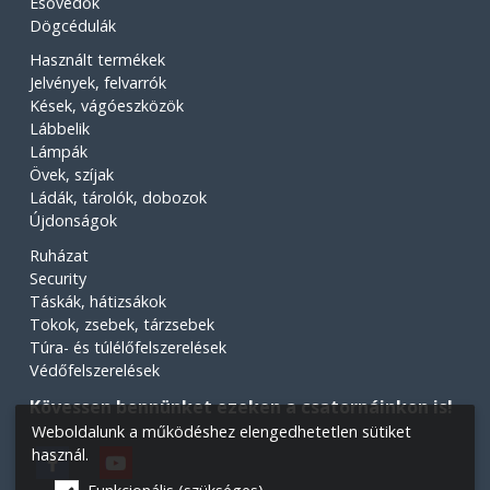
Esővédők
Dögcédulák
Használt termékek
Jelvények, felvarrók
Kések, vágóeszközök
Lábbelik
Lámpák
Övek, szíjak
Ládák, tárolók, dobozok
Újdonságok
Ruházat
Security
Táskák, hátizsákok
Tokok, zsebek, tárzsebek
Túra- és túlélőfelszerelések
Védőfelszerelések
Kövessen bennünket ezeken a csatornáinkon is!
Weboldalunk a működéshez elengedhetetlen sütiket
használ.