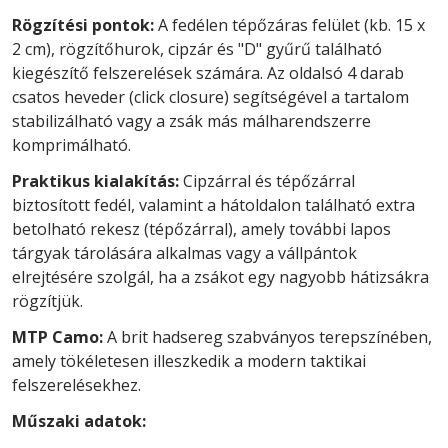
Rögzítési pontok:
A fedélen tépőzáras felület (kb. 15 x
2 cm), rögzítőhurok, cipzár és "D" gyűrű található
kiegészítő felszerelések számára. Az oldalsó 4 darab
csatos heveder (click closure) segítségével a tartalom
stabilizálható vagy a zsák más málharendszerre
komprimálható.
Praktikus kialakítás:
Cipzárral és tépőzárral
biztosított fedél, valamint a hátoldalon található extra
betolható rekesz (tépőzárral), amely további lapos
tárgyak tárolására alkalmas vagy a vállpántok
elrejtésére szolgál, ha a zsákot egy nagyobb hátizsákra
rögzítjük.
MTP Camo:
A brit hadsereg szabványos terepszínében,
amely tökéletesen illeszkedik a modern taktikai
felszerelésekhez.
Műszaki adatok: