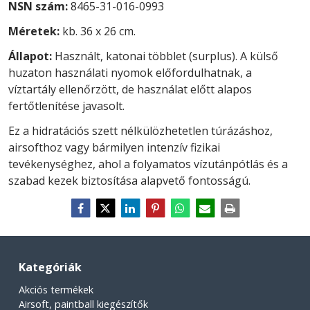
NSN szám:
8465-31-016-0993
Méretek:
kb. 36 x 26 cm.
Állapot:
Használt, katonai többlet (surplus). A külső
huzaton használati nyomok előfordulhatnak, a
víztartály ellenőrzött, de használat előtt alapos
fertőtlenítése javasolt.
Ez a hidratációs szett nélkülözhetetlen túrázáshoz,
airsofthoz vagy bármilyen intenzív fizikai
tevékenységhez, ahol a folyamatos vízutánpótlás és a
szabad kezek biztosítása alapvető fontosságú.
Kategóriák
Akciós termékek
Airsoft, paintball kiegészítők