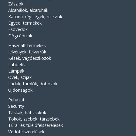
Zászlók
Álcahálók, álcaruhák
Katonai régiségek, relikviák
Egyedi termékek
Esővédők
Dögcédulák
Használt termékek
Jelvények, felvarrók
Kések, vágóeszközök
Lábbelik
Lámpák
Övek, szíjak
Ládák, tárolók, dobozok
Újdonságok
Ruházat
Security
Táskák, hátizsákok
Tokok, zsebek, tárzsebek
Túra- és túlélőfelszerelések
Védőfelszerelések