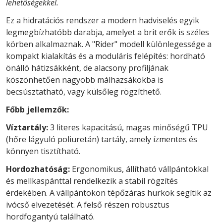
lehetőségekkel.
Ez a hidratációs rendszer a modern hadviselés egyik
legmegbízhatóbb darabja, amelyet a brit erők is széles
körben alkalmaznak. A "Rider" modell különlegessége a
kompakt kialakítás és a moduláris felépítés: hordható
önálló hátizsákként, de alacsony profiljának
köszönhetően nagyobb málhazsákokba is
becsúsztatható, vagy külsőleg rögzíthető.
Főbb jellemzők:
Víztartály:
3 literes kapacitású, magas minőségű TPU
(hőre lágyuló poliuretán) tartály, amely ízmentes és
könnyen tisztítható.
Hordozhatóság:
Ergonomikus, állítható vállpántokkal
és mellkaspánttal rendelkezik a stabil rögzítés
érdekében. A vállpántokon tépőzáras hurkok segítik az
ivócső elvezetését. A felső részen robusztus
hordfogantyú található.