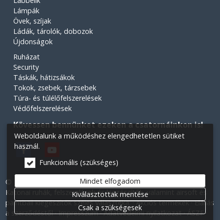
Lábbelik
Lámpák
Övek, szíjak
Ládák, tárolók, dobozok
Újdonságok
Ruházat
Security
Táskák, hátizsákok
Tokok, zsebek, tárzsebek
Túra- és túlélőfelszerelések
Védőfelszerelések
Kövessen bennünket ezeken a csatornáinkon is!
Weboldalunk a működéshez elengedhetetlen sütiket
használ.
Funkcionális (szükséges)
Mindet elfogadom
© 2026 Minden jog fenntartva! Légiós Military webáruház.
Katonai ruhák, felszerelések és kiegészítők, valamint airsoft és
Kiválasztottak mentése
paintball kiegészítők széles választéka.
Akciós termékek
Elállás
Csak a szükségesek
a szerződéstől
Impresszum
Adatvédelmi nyilatkozat
ÁSZF