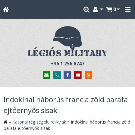
0
+36 1 256 8747
Indokínai háborús francia zöld parafa
ejtőernyős sisak
»
Katonai régiségek, relikviák
»
Indokínai háborús francia zöld
parafa ejtőernyős sisak