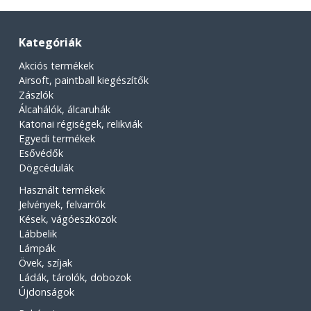
Kategóriák
Akciós termékek
Airsoft, paintball kiegészítők
Zászlók
Álcahálók, álcaruhák
Katonai régiségek, relikviák
Egyedi termékek
Esővédők
Dögcédulák
Használt termékek
Jelvények, felvarrók
Kések, vágóeszközök
Lábbelik
Lámpák
Övek, szíjak
Ládák, tárolók, dobozok
Újdonságok