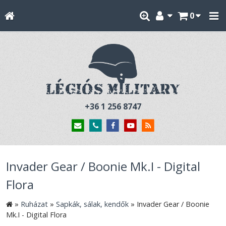
0
+36 1 256 8747
Invader Gear / Boonie Mk.I - Digital
Flora
»
Ruházat
»
Sapkák, sálak, kendők
»
Invader Gear / Boonie
Mk.I - Digital Flora