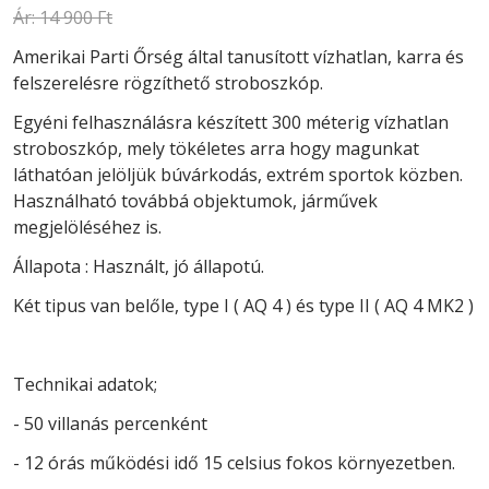
Ár:
14 900 Ft
Amerikai Parti Őrség által tanusított vízhatlan, karra és
felszerelésre rögzíthető stroboszkóp.
Egyéni felhasználásra készített 300 méterig vízhatlan
stroboszkóp, mely tökéletes arra hogy magunkat
láthatóan jelöljük búvárkodás, extrém sportok közben.
Használható továbbá objektumok, járművek
megjelöléséhez is.
Állapota : Használt, jó állapotú.
Két tipus van belőle, type I ( AQ 4 ) és type II ( AQ 4 MK2 )
Technikai adatok;
- 50 villanás percenként
- 12 órás működési idő 15 celsius fokos környezetben.