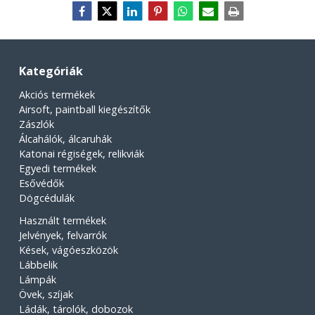
Kategóriák
Akciós termékek
Airsoft, paintball kiegészítők
Zászlók
Álcahálók, álcaruhák
Katonai régiségek, relikviák
Egyedi termékek
Esővédők
Dögcédulák
Használt termékek
Jelvények, felvarrók
Kések, vágóeszközök
Lábbelik
Lámpák
Övek, szíjak
Ládák, tárolók, dobozok