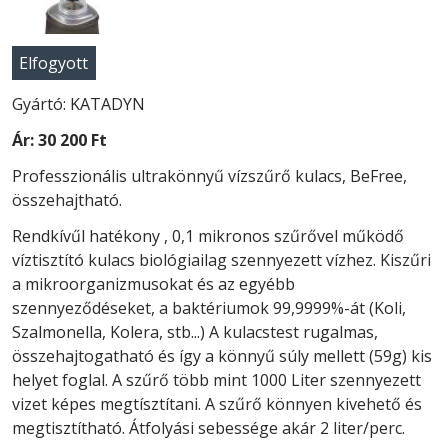
Elfogyott
Gyártó: KATADYN
Ár:
30 200 Ft
Professzionális ultrakönnyű vízszűrő kulacs, BeFree,
összehajtható.
Rendkívűl hatékony , 0,1 mikronos szűrővel működő
víztisztító kulacs biológiailag szennyezett vízhez. Kiszűri
a mikroorganizmusokat és az egyébb
szennyeződéseket, a baktériumok 99,9999%-át (Koli,
Szalmonella, Kolera, stb...) A kulacstest rugalmas,
összehajtogatható és így a könnyű súly mellett (59g) kis
helyet foglal. A szűrő több mint 1000 Liter szennyezett
vizet képes megtísztítani. A szűrő könnyen kivehető és
megtisztítható. Átfolyási sebessége akár 2 liter/perc.