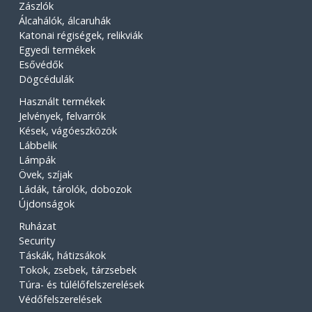
Zászlók
Álcahálók, álcaruhák
Katonai régiségek, relikviák
Egyedi termékek
Esővédők
Dögcédulák
Használt termékek
Jelvények, felvarrók
Kések, vágóeszközök
Lábbelik
Lámpák
Övek, szíjak
Ládák, tárolók, dobozok
Újdonságok
Ruházat
Security
Táskák, hátizsákok
Tokok, zsebek, tárzsebek
Túra- és túlélőfelszerelések
Védőfelszerelések