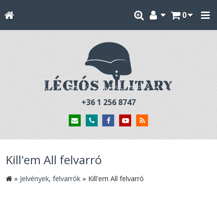
0
+36 1 256 8747
Kill'em All felvarró
»
Jelvények, felvarrók
»
Kill'em All felvarró