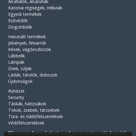
Álcahálók, álcaruhák
Katonai régiségek, relikviák
Egyedi termékek
Esővédők
Dögcédulák
Használt termékek
Jelvények, felvarrók
Kések, vágóeszközök
Lábbelik
Lámpák
Övek, szíjak
Ládák, tárolók, dobozok
Újdonságok
Ruházat
Security
Táskák, hátizsákok
Tokok, zsebek, tárzsebek
Túra- és túlélőfelszerelések
Védőfelszerelések
Kövessen bennünket ezeken a csatornáinkon is!