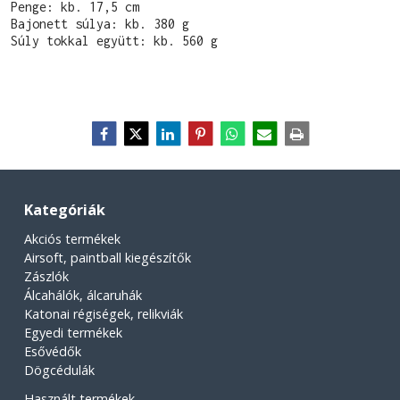
Penge: kb. 17,5 cm

Bajonett súlya: kb. 380 g

Súly tokkal együtt: kb. 560 g
Kategóriák
Akciós termékek
Airsoft, paintball kiegészítők
Zászlók
Álcahálók, álcaruhák
Katonai régiségek, relikviák
Egyedi termékek
Esővédők
Dögcédulák
Használt termékek