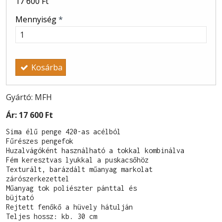
17 600 Ft
Mennyiség
*
Kosárba
Gyártó: MFH
Ár:
17 600 Ft
Sima élű penge 420-as acélból

Fűrészes pengefok

Huzalvágóként használható a tokkal kombinálva

Fém keresztvas lyukkal a puskacsőhöz

Texturált, barázdált műanyag markolat

zárószerkezettel

Műanyag tok poliészter pánttal és

büjtató

Rejtett fenőkő a hüvely hátulján

Teljes hossz: kb. 30 cm
