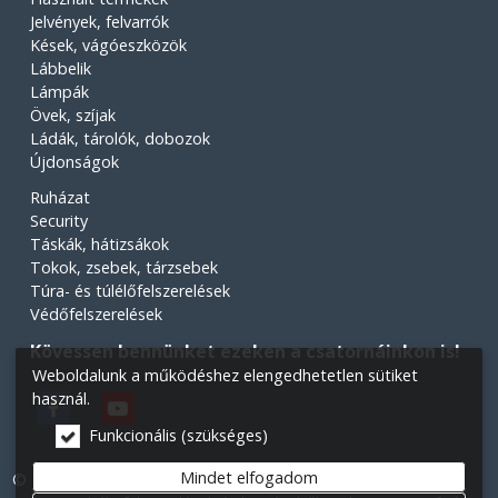
Jelvények, felvarrók
Kések, vágóeszközök
Lábbelik
Lámpák
Övek, szíjak
Ládák, tárolók, dobozok
Újdonságok
Ruházat
Security
Táskák, hátizsákok
Tokok, zsebek, tárzsebek
Túra- és túlélőfelszerelések
Védőfelszerelések
Kövessen bennünket ezeken a csatornáinkon is!
Weboldalunk a működéshez elengedhetetlen sütiket
használ.
Funkcionális (szükséges)
Mindet elfogadom
© 2026 Minden jog fenntartva! Légiós Military webáruház.