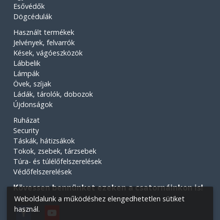
Esővédők
Dögcédulák
Használt termékek
Jelvények, felvarrók
Kések, vágóeszközök
Lábbelik
Lámpák
Övek, szíjak
Ládák, tárolók, dobozok
Újdonságok
Ruházat
Security
Táskák, hátizsákok
Tokok, zsebek, tárzsebek
Túra- és túlélőfelszerelések
Védőfelszerelések
Kövessen bennünket ezeken a csatornáinkon is!
Weboldalunk a működéshez elengedhetetlen sütiket
használ.