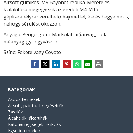
Airsoft gumikés, M9 Bayonet replika. Mérete és
kialakítása megegyezik az eredeti M4-M16
gépkarabélyra szerelhető bajonettel, éle és hegye nincs,
nehogy sérülést okozzon.
Anyaga: Penge-gumi, Markolat-műanyag, Tok-
műanyag-gyöngyvászon
Színe: Fekete vagy Coyote
Kategóriák
Akciós termékek
Airsoft, paintball kiegészítők
Zászlók
Álcahálók, álcaruhák
Katonai régiségek, relikviák
Egyedi termékek