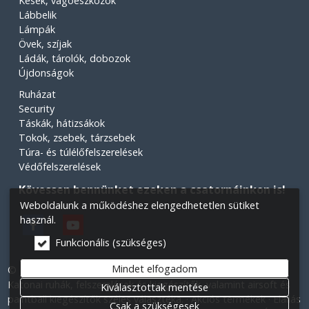
Kések, vágóeszközök
Lábbelik
Lámpák
Övek, szíjak
Ládák, tárolók, dobozok
Újdonságok
Ruházat
Security
Táskák, hátizsákok
Tokok, zsebek, tárzsebek
Túra- és túlélőfelszerelések
Védőfelszerelések
Kövessen bennünket ezeken a csatornáinkon is!
Weboldalunk a működéshez elengedhetetlen sütiket
használ.
Funkcionális (szükséges)
Mindet elfogadom
© 2026 Minden jog fenntartva! Légiós Military webáruház.
Katonai ruhák, felszerelések és kiegészítők, valamint airsoft és
Kiválasztottak mentése
paintball kiegészítők széles választéka.
Akciós termékek
Elállás
Csak a szükségesek