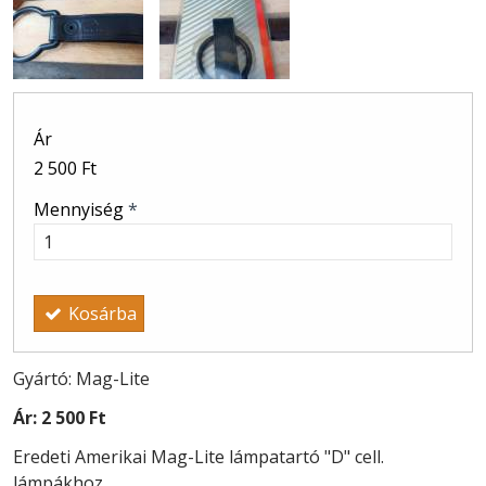
Ár
2 500 Ft
Mennyiség
*
Kosárba
Gyártó: Mag-Lite
Ár:
2 500 Ft
Eredeti Amerikai Mag-Lite lámpatartó "D" cell.
lámpákhoz.