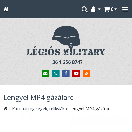
0
+36 1 256 8747
Lengyel MP4 gázálarc
»
Katonai régiségek, relikviák
»
Lengyel MP4 gázálarc