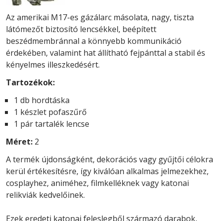
Az amerikai M17-es gázálarc másolata, nagy, tiszta
látómezőt biztosító lencsékkel, beépített
beszédmembránnal a könnyebb kommunikáció
érdekében, valamint hat állítható fejpánttal a stabil és
kényelmes illeszkedésért.
Tartozékok:
1 db hordtáska
1 készlet pofaszűrő
1 pár tartalék lencse
Méret:
2
A termék újdonságként, dekorációs vagy gyűjtői célokra
kerül értékesítésre, így kiválóan alkalmas jelmezekhez,
cosplayhez, animéhez, filmkelléknek vagy katonai
relikviák kedvelőinek.
Ezek eredeti katonai feleslegből származó darabok,