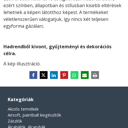
ezért színben, állapotban és stílusban kisebb eltérések
lehetnek a képen látotthoz képest. A termékeket
véletlenszerűen válogatjuk, így nincs két teljesen
egyforma gázálarc.
Hadrendből kivont, gyűjteményi és dekorációs
célra.
A kép illusztráció.
Kategóriák
Akciós termékek
Airsoft, paintball kiegészítők
Zászlók
Álcahálók, álcaruhák