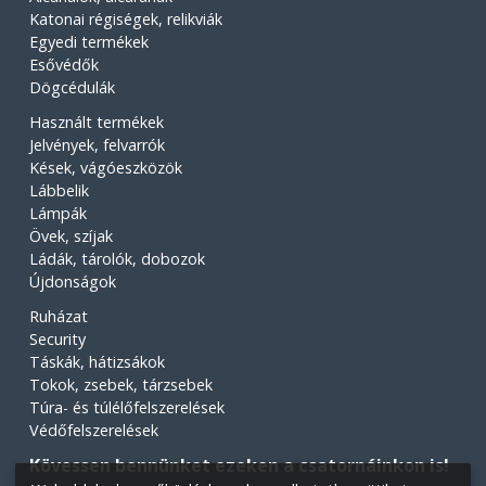
Katonai régiségek, relikviák
Egyedi termékek
Esővédők
Dögcédulák
Használt termékek
Jelvények, felvarrók
Kések, vágóeszközök
Lábbelik
Lámpák
Övek, szíjak
Ládák, tárolók, dobozok
Újdonságok
Ruházat
Security
Táskák, hátizsákok
Tokok, zsebek, tárzsebek
Túra- és túlélőfelszerelések
Védőfelszerelések
Kövessen bennünket ezeken a csatornáinkon is!