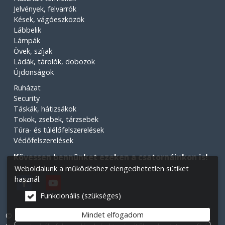
Jelvények, felvarrók
Kések, vágóeszközök
Lábbelik
Lámpák
Övek, szíjak
Ládák, tárolók, dobozok
Újdonságok
Ruházat
Security
Táskák, hátizsákok
Tokok, zsebek, tárzsebek
Túra- és túlélőfelszerelések
Védőfelszerelések
Kövessen bennünket ezeken a csatornáinkon is!
Weboldalunk a működéshez elengedhetetlen sütiket
használ.
Funkcionális (szükséges)
Mindet elfogadom
© 2026 Minden jog fenntartva! Légiós Military webáruház.