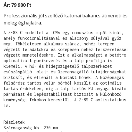
Ár:
79 900 Ft
Professzionális jól szellőző katonai bakancs átmeneti és
meleg éghajlatra.
A Z-8S C modellel a LOWA egy robusztus cipőt kínál, 
amely funkcionalitásával és alacsony súlyával győz 
meg. Tökéletesen alkalmas száraz, nehéz terepen 
végzett feladatokra és közepesen nehéz felszereléssel 
végzett menetelésekre. Ezt a alkalmasságot a betétre 
optimalizált gumikeverék és a talp profilja is 
kiemeli. A hő- és hidegszigetelő talpszerkezet 
csúszásgátló, olaj- és üzemanyagálló tulajdonságokat 
biztosít, és ellenáll a kontakt hőnek. A középmagas 
felsőrész tartós velúr bőrből készült az optimális 
tartás érdekében, míg a talp tartós PU anyaga kiváló 
párnázást és lépésstabilitást biztosít a különböző 
keménységi fokokon keresztül. A Z-8S C antisztatikus 
is.

Részletek

Szármagasság kb. 230 mm,
