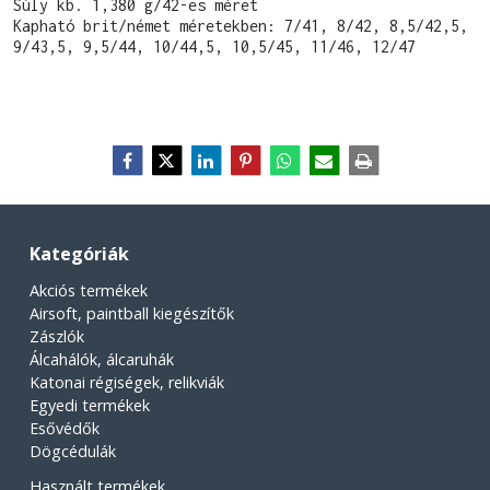
Súly kb. 1,380 g/42-es méret

Kapható brit/német méretekben: 7/41, 8/42, 8,5/42,5, 
9/43,5, 9,5/44, 10/44,5, 10,5/45, 11/46, 12/47
Kategóriák
Akciós termékek
Airsoft, paintball kiegészítők
Zászlók
Álcahálók, álcaruhák
Katonai régiségek, relikviák
Egyedi termékek
Esővédők
Dögcédulák
Használt termékek